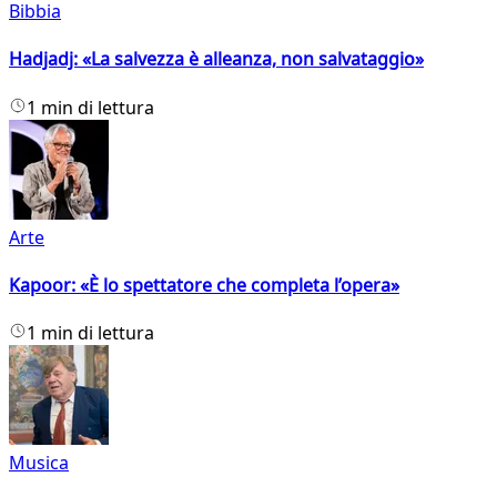
Bibbia
Hadjadj: «La salvezza è alleanza, non salvataggio»
1 min di lettura
Arte
Kapoor: «È lo spettatore che completa l’opera»
1 min di lettura
Musica