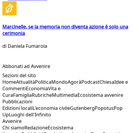
Marcinelle, se la memoria non diventa azione è solo una
cerimonia
di
Daniela Fumarola
Abbonati ad Avvenire
Sezioni del sito
Home
Attualità
Politica
Mondo
Agorà
Podcast
Chiesa
Idee e
Commenti
Economia
Vita e
Cura
Famiglia
Rubriche
Multimedia
Ecosistema avvenire
Pubblicazioni
Edizioni locali
L'economia civile
Gutenberg
Popotus
Pop
Up
Luoghi dell'Infinito
Avvenire
Chi siamo
Redazione
Ecosistema