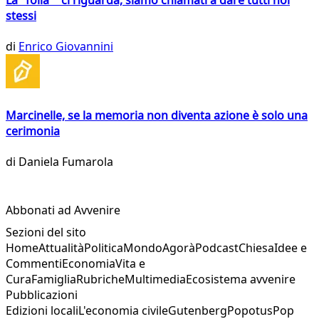
La "folla" ci riguarda, siamo chiamati a dare tutti noi
stessi
di
Enrico Giovannini
Marcinelle, se la memoria non diventa azione è solo una
cerimonia
di
Daniela Fumarola
Abbonati ad Avvenire
Sezioni del sito
Home
Attualità
Politica
Mondo
Agorà
Podcast
Chiesa
Idee e
Commenti
Economia
Vita e
Cura
Famiglia
Rubriche
Multimedia
Ecosistema avvenire
Pubblicazioni
Edizioni locali
L'economia civile
Gutenberg
Popotus
Pop