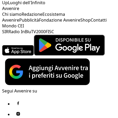
Up
Luoghi dell'Infinito
Avvenire
Chi siamo
Redazione
Ecosistema
Avvenire
Pubblicità
Fondazione Avvenire
Shop
Contatti
Mondo CEI
SIR
Radio InBlu
TV2000
FISC
Segui Avvenire su