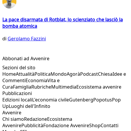
La pace disarmata di Rotblat, lo scienziato che lasciò la
bomba atomica
di
Gerolamo Fazzini
Abbonati ad Avvenire
Sezioni del sito
Home
Attualità
Politica
Mondo
Agorà
Podcast
Chiesa
Idee e
Commenti
Economia
Vita e
Cura
Famiglia
Rubriche
Multimedia
Ecosistema avvenire
Pubblicazioni
Edizioni locali
L'economia civile
Gutenberg
Popotus
Pop
Up
Luoghi dell'Infinito
Avvenire
Chi siamo
Redazione
Ecosistema
Avvenire
Pubblicità
Fondazione Avvenire
Shop
Contatti