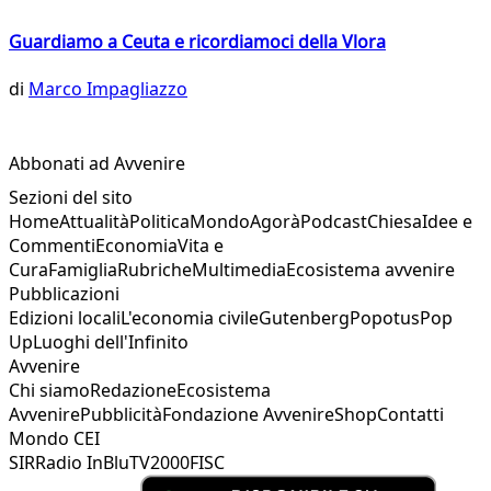
Guardiamo a Ceuta e ricordiamoci della Vlora
di
Marco Impagliazzo
Abbonati ad Avvenire
Sezioni del sito
Home
Attualità
Politica
Mondo
Agorà
Podcast
Chiesa
Idee e
Commenti
Economia
Vita e
Cura
Famiglia
Rubriche
Multimedia
Ecosistema avvenire
Pubblicazioni
Edizioni locali
L'economia civile
Gutenberg
Popotus
Pop
Up
Luoghi dell'Infinito
Avvenire
Chi siamo
Redazione
Ecosistema
Avvenire
Pubblicità
Fondazione Avvenire
Shop
Contatti
Mondo CEI
SIR
Radio InBlu
TV2000
FISC