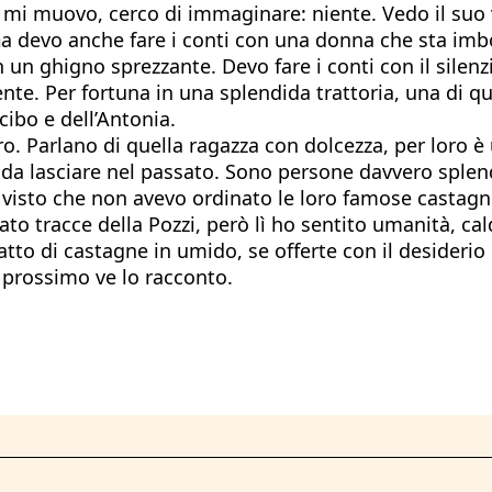
i muovo, cerco di immaginare: niente. Vedo il suo vo
m
a devo anche fare i conti con una donna che sta imb
un ghigno sprezzante. Devo fare i conti con il silenzi
. Per fortuna in una splendida trattoria, una di que
 cibo e dell’Antonia.
ro. Parlano di quella ragazza con dolcezza, per loro 
a lasciare nel passato. Sono persone davvero splendide
visto che non avevo ordinato le loro famose castagne
to tracce della Pozzi, però lì ho sentito umanità, cald
atto di castagne in umido, se offerte con il desiderio 
ì prossimo ve lo racconto.