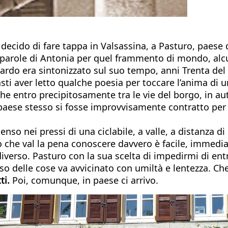
 decido di fare tappa in Valsassina, a Pasturo, paese
 parole di Antonia per quel frammento di mondo, alcu
uardo era sintonizzato sul suo tempo, anni Trenta del
asti aver letto qualche poesia per toccare l’anima di 
he entro precipitosamente tra le vie del borgo, in aut
l paese stesso si fosse improvvisamente contratto per 
nso nei pressi di una ciclabile, a valle, a distanza di 
ò che val la pena conoscere davvero è facile, immediat
diverso. Pasturo con la sua scelta di impedirmi di en
oso delle cose va avvicinato con umiltà e lentezza. C
ti.
Poi, comunque, in paese ci arrivo.