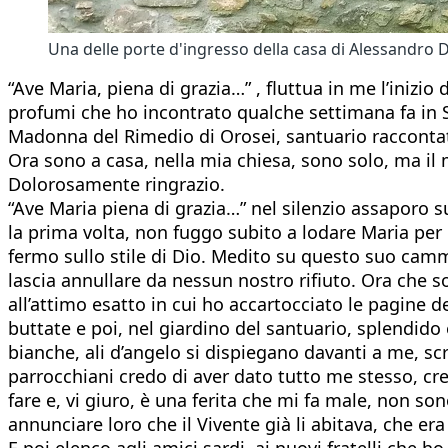
Una delle porte d'ingresso della casa di Alessandro 
“Ave Maria, piena di grazia…” , fluttua in me l’inizio 
profumi che ho incontrato qualche settimana fa in S
Madonna del Rimedio di Orosei, santuario raccontat
Ora sono a casa, nella mia chiesa, sono solo, ma il m
Dolorosamente ringrazio.
“Ave Maria piena di grazia…” nel silenzio assaporo su
la prima volta, non fuggo subito a lodare Maria per l
fermo sullo stile di Dio. Medito su questo suo camm
lascia annullare da nessun nostro rifiuto. Ora che s
all’attimo esatto in cui ho accartocciato le pagine
buttate e poi, nel giardino del santuario, splendid
bianche, ali d’angelo si dispiegano davanti a me, s
parrocchiani credo di aver dato tutto me stesso, cr
fare e, vi giuro, è una ferita che mi fa male, non so
annunciare loro che il Vivente già li abitava, che e
E poi elenco agli amici sardi, ai nuovi fratelli che