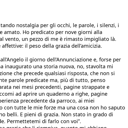
ando nostalgia per gli occhi, le parole, i silenzi, i
e amato. Ho predicato per nove giorni alla
 vento, un pezzo di me è rimasto impigliato là.
fettive: il peso della grazia dell’amicizia.
ll’Angelo il giorno dell’Annunciazione e, forse per
e ha inaugurato una storia nuova, no, stavolta mi
zione che precede qualsiasi risposta, che non si
ante parole predicate ma, più di tutto, penso
parata nei mesi precedenti, pagine strappate e
 Eccomi ad aprire un quaderno a righe, pagine
perienza precedente da parroco, ai miei
elo con tutte le mie forze ma una cosa non ho saputo
o belli. E pieni di grazia. Non stato in grado di
de. Permettetemi di farlo con voi”.
 una grazia che li riempiva, quanto mi abbiano