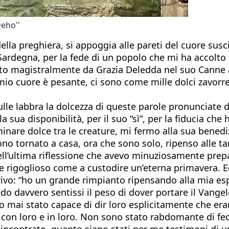
Deho''
della preghiera, si appoggia alle pareti del cuore suscit
ardegna, per la fede di un popolo che mi ha accolto 
o magistralmente da Grazia Deledda nel suo Canne al
io cuore è pesante, ci sono come mille dolci zavorre af
lle labbra la dolcezza di queste parole pronunciate da
a sua disponibilità, per il suo “sì”, per la fiducia ch
inare dolce tra le creature, mi fermo alla sua benedi
ono tornato a casa, ora che sono solo, ripenso alle t
 dell’ultima riflessione che avevo minuziosamente pre
o e rigoglioso come a custodire un’eterna primavera.
crivo: “ho un grande rimpianto ripensando alla mia es
edo davvero sentissi il peso di dover portare il Vang
no mai stato capace di dir loro esplicitamente che eran
ra con loro e in loro. Non sono stato rabdomante di fe
 ho incontrato, quanto siano stati per me testimoni di