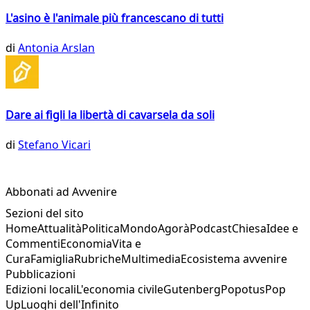
L'asino è l'animale più francescano di tutti
di
Antonia Arslan
Dare ai figli la libertà di cavarsela da soli
di
Stefano Vicari
Abbonati ad Avvenire
Sezioni del sito
Home
Attualità
Politica
Mondo
Agorà
Podcast
Chiesa
Idee e
Commenti
Economia
Vita e
Cura
Famiglia
Rubriche
Multimedia
Ecosistema avvenire
Pubblicazioni
Edizioni locali
L'economia civile
Gutenberg
Popotus
Pop
Up
Luoghi dell'Infinito