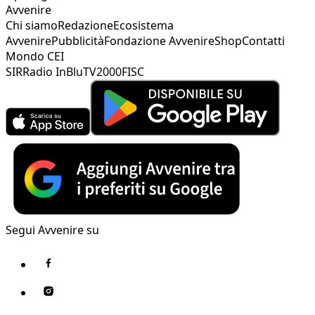
Avvenire
Chi siamo
Redazione
Ecosistema
Avvenire
Pubblicità
Fondazione Avvenire
Shop
Contatti
Mondo CEI
SIR
Radio InBlu
TV2000
FISC
Segui Avvenire su