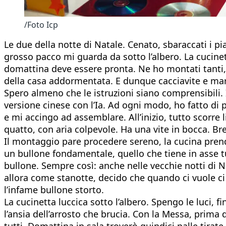
/Foto Icp
Le due della notte di Natale. Cenato, sbaraccati i pia
grosso pacco mi guarda da sotto l’albero. La cucinet
domattina deve essere pronta. Ne ho montati tanti, q
della casa addormentata. E dunque cacciavite e marte
Spero almeno che le istruzioni siano comprensibili. I
versione cinese con l’Ia. Ad ogni modo, ho fatto di p
e mi accingo ad assemblare. All’inizio, tutto scorre 
quatto, con aria colpevole. Ha una vite in bocca. Br
Il montaggio pare procedere sereno, la cucina prend
un bullone fondamentale, quello che tiene in asse t
bullone. Sempre così: anche nelle vecchie notti di N
allora come stanotte, decido che quando ci vuole ci 
l’infame bullone storto.
La cucinetta luccica sotto l’albero. Spengo le luci, 
l’ansia dell’arrosto che brucia. Con la Messa, prima
tutti. Domattina in sala troverò quindici palle tirate 