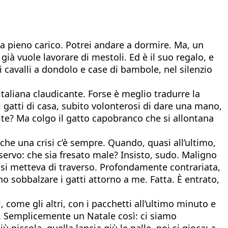
ie a pieno carico. Potrei andare a dormire. Ma, un
ià vuole lavorare di mestoli. Ed è il suo regalo, e
i cavalli a dondolo e case di bambole, nel silenzio
italiana claudicante. Forse è meglio tradurre la
 i gatti di casa, subito volonterosi di dare una mano,
vite? Ma colgo il gatto capobranco che si allontana
che una crisi c’è sempre. Quando, quasi all’ultimo,
servo: che sia fresato male? Insisto, sudo. Maligno
e si metteva di traverso. Profondamente contrariata,
o sobbalzare i gatti attorno a me. Fatta. È entrato,
 come gli altri, con i pacchetti all’ultimo minuto e
ze. Semplicemente un Natale così: ci siamo
 piccola, quella lancia giù le palle, poi si gioca: a