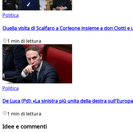
Politica
Quella visita di Scalfaro a Corleone insieme a don Ciotti e u
1 min di lettura
Politica
De Luca (Pd): «La sinistra più unita della destra sull'Europ
1 min di lettura
Idee e commenti