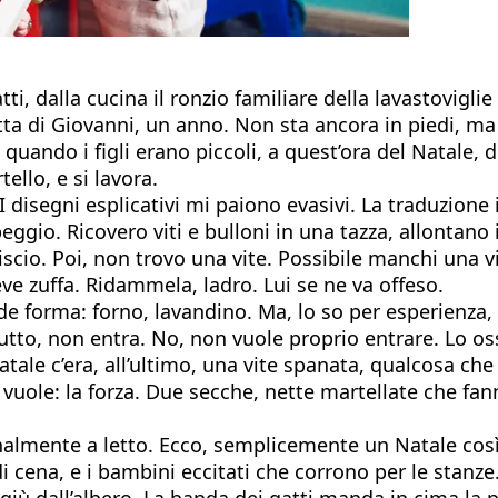
tti, dalla cucina il ronzio familiare della lavastovigl
ta di Giovanni, un anno. Non sta ancora in piedi, ma g
uando i figli erano piccoli, a quest’ora del Natale, d
llo, e si lavora.
 disegni esplicativi mi paiono evasivi. La traduzione 
eggio. Ricovero viti e bulloni in una tazza, allontano
liscio. Poi, non trovo una vite. Possibile manchi una 
eve zuffa. Ridammela, ladro. Lui se ne va offeso.
e forma: forno, lavandino. Ma, lo so per esperienza, 
utto, non entra. No, non vuole proprio entrare. Lo os
atale c’era, all’ultimo, una vite spanata, qualcosa ch
vuole: la forza. Due secche, nette martellate che fann
finalmente a letto. Ecco, semplicemente un Natale così,
 di cena, e i bambini eccitati che corrono per le stan
giù dall’albero. La banda dei gatti manda in cima la più