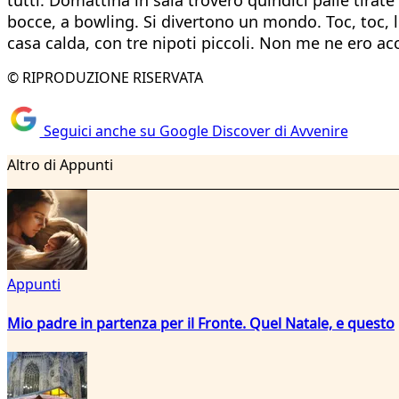
bocce, a bowling. Si divertono un mondo. Toc, toc, l
casa calda, con tre nipoti piccoli. Non me ne ero acc
© RIPRODUZIONE RISERVATA
Seguici anche su Google Discover di Avvenire
Altro di Appunti
Appunti
Mio padre in partenza per il Fronte. Quel Natale, e questo