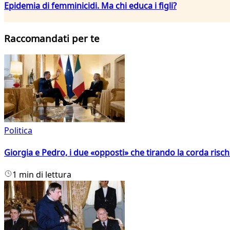
Epidemia di femminicidi. Ma chi educa i figli?
Raccomandati per te
Politica
Giorgia e Pedro, i due «opposti» che tirando la corda risc
1 min di lettura