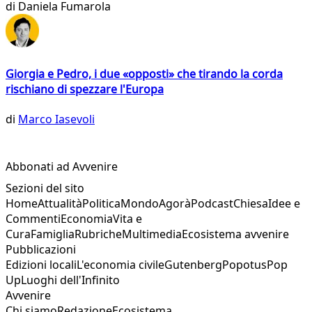
di
Daniela Fumarola
Giorgia e Pedro, i due «opposti» che tirando la corda
rischiano di spezzare l'Europa
di
Marco Iasevoli
Abbonati ad Avvenire
Sezioni del sito
Home
Attualità
Politica
Mondo
Agorà
Podcast
Chiesa
Idee e
Commenti
Economia
Vita e
Cura
Famiglia
Rubriche
Multimedia
Ecosistema avvenire
Pubblicazioni
Edizioni locali
L'economia civile
Gutenberg
Popotus
Pop
Up
Luoghi dell'Infinito
Avvenire
Chi siamo
Redazione
Ecosistema