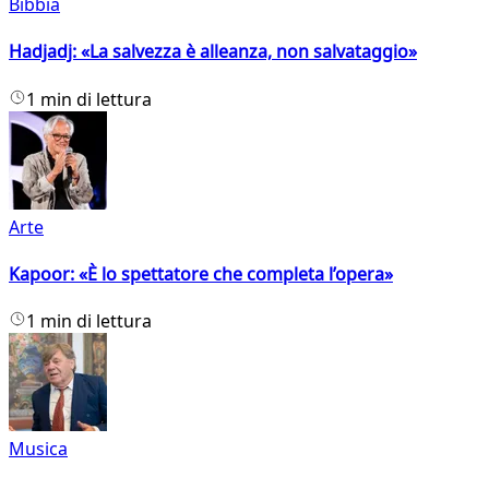
Bibbia
Hadjadj: «La salvezza è alleanza, non salvataggio»
1 min di lettura
Arte
Kapoor: «È lo spettatore che completa l’opera»
1 min di lettura
Musica