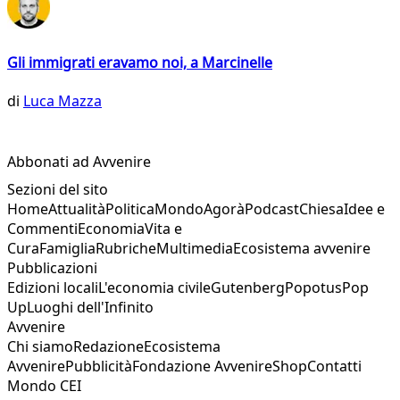
Gli immigrati eravamo noi, a Marcinelle
di
Luca Mazza
Abbonati ad Avvenire
Sezioni del sito
Home
Attualità
Politica
Mondo
Agorà
Podcast
Chiesa
Idee e
Commenti
Economia
Vita e
Cura
Famiglia
Rubriche
Multimedia
Ecosistema avvenire
Pubblicazioni
Edizioni locali
L'economia civile
Gutenberg
Popotus
Pop
Up
Luoghi dell'Infinito
Avvenire
Chi siamo
Redazione
Ecosistema
Avvenire
Pubblicità
Fondazione Avvenire
Shop
Contatti
Mondo CEI