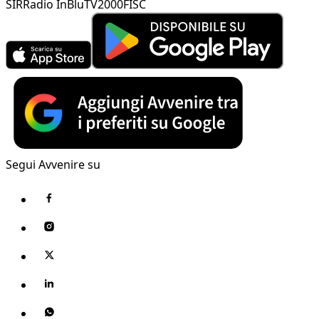
SIR
Radio InBlu
TV2000
FISC
Segui Avvenire su