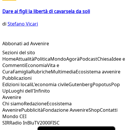
Dare ai figli la libertà di cavarsela da soli
di
Stefano Vicari
Abbonati ad Avvenire
Sezioni del sito
Home
Attualità
Politica
Mondo
Agorà
Podcast
Chiesa
Idee e
Commenti
Economia
Vita e
Cura
Famiglia
Rubriche
Multimedia
Ecosistema avvenire
Pubblicazioni
Edizioni locali
L'economia civile
Gutenberg
Popotus
Pop
Up
Luoghi dell'Infinito
Avvenire
Chi siamo
Redazione
Ecosistema
Avvenire
Pubblicità
Fondazione Avvenire
Shop
Contatti
Mondo CEI
SIR
Radio InBlu
TV2000
FISC