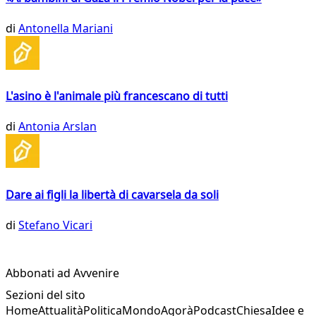
di
Antonella Mariani
L'asino è l'animale più francescano di tutti
di
Antonia Arslan
Dare ai figli la libertà di cavarsela da soli
di
Stefano Vicari
Abbonati ad Avvenire
Sezioni del sito
Home
Attualità
Politica
Mondo
Agorà
Podcast
Chiesa
Idee e