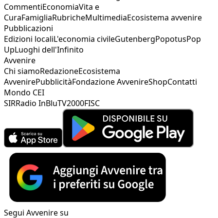
Commenti
Economia
Vita e
Cura
Famiglia
Rubriche
Multimedia
Ecosistema avvenire
Pubblicazioni
Edizioni locali
L'economia civile
Gutenberg
Popotus
Pop
Up
Luoghi dell'Infinito
Avvenire
Chi siamo
Redazione
Ecosistema
Avvenire
Pubblicità
Fondazione Avvenire
Shop
Contatti
Mondo CEI
SIR
Radio InBlu
TV2000
FISC
Segui Avvenire su