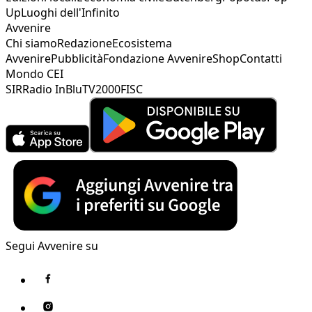
Up
Luoghi dell'Infinito
Avvenire
Chi siamo
Redazione
Ecosistema
Avvenire
Pubblicità
Fondazione Avvenire
Shop
Contatti
Mondo CEI
SIR
Radio InBlu
TV2000
FISC
Segui Avvenire su