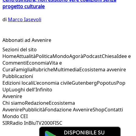
progetto culturale
di
Marco Iasevoli
Abbonati ad Avvenire
Sezioni del sito
Home
Attualità
Politica
Mondo
Agorà
Podcast
Chiesa
Idee e
Commenti
Economia
Vita e
Cura
Famiglia
Rubriche
Multimedia
Ecosistema avvenire
Pubblicazioni
Edizioni locali
L'economia civile
Gutenberg
Popotus
Pop
Up
Luoghi dell'Infinito
Avvenire
Chi siamo
Redazione
Ecosistema
Avvenire
Pubblicità
Fondazione Avvenire
Shop
Contatti
Mondo CEI
SIR
Radio InBlu
TV2000
FISC