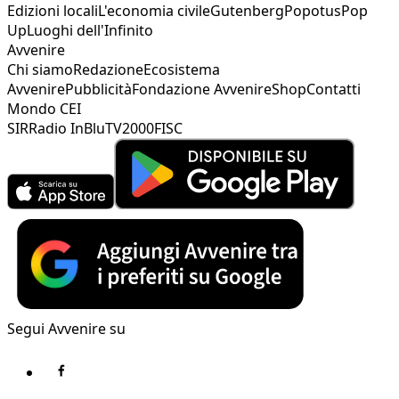
Edizioni locali
L'economia civile
Gutenberg
Popotus
Pop
Up
Luoghi dell'Infinito
Avvenire
Chi siamo
Redazione
Ecosistema
Avvenire
Pubblicità
Fondazione Avvenire
Shop
Contatti
Mondo CEI
SIR
Radio InBlu
TV2000
FISC
Segui Avvenire su