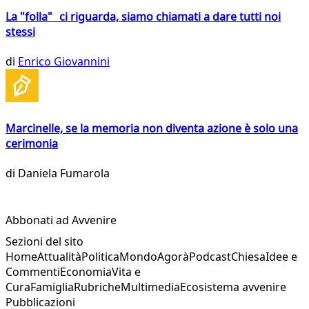
La "folla" ci riguarda, siamo chiamati a dare tutti noi
stessi
di
Enrico Giovannini
Marcinelle, se la memoria non diventa azione è solo una
cerimonia
di
Daniela Fumarola
Abbonati ad Avvenire
Sezioni del sito
Home
Attualità
Politica
Mondo
Agorà
Podcast
Chiesa
Idee e
Commenti
Economia
Vita e
Cura
Famiglia
Rubriche
Multimedia
Ecosistema avvenire
Pubblicazioni