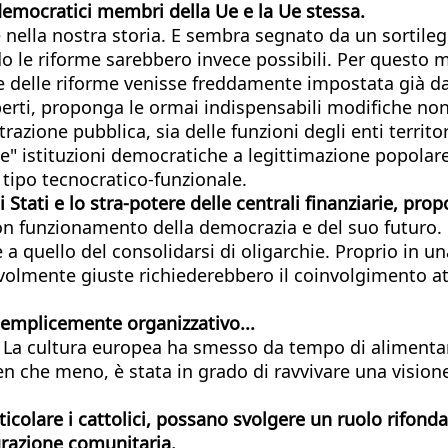
democratici membri della Ue e la Ue stessa.
e nella nostra storia. E sembra segnato da un sortileg
do le riforme sarebbero invece possibili. Per questo m
 delle riforme venisse freddamente impostata già da
rti, proponga le ormai indispensabili modifiche non 
ione pubblica, sia delle funzioni degli enti territori
che" istituzioni democratiche a legittimazione popolare 
 tipo tecnocratico-funzionale.
li Stati e lo stra-potere delle centrali finanziarie, 
on funzionamento della democrazia e del suo futuro. 
a quello del consolidarsi di oligarchie. Proprio in un
evolmente giuste richiederebbero il coinvolgimento att
semplicemente organizzativo...
. La cultura europea ha smesso da tempo di alimentare
 che meno, è stata in grado di ravvivare una visione
rticolare i cattolici, possano svolgere un ruolo rifon
grazione comunitaria.