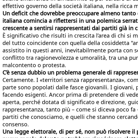
effettivo governo della società italiana, nella ricca m
Un deficit che dovrebbe preoccupare almeno tanto qua
italiana comincia a riflettersi in una polemica serrat
crescente a sentirsi rappresentati dai partiti già i
È significativo che risulti in crescita l’area di chi si
del tutto coincidente con quella della cosiddetta "a
assistito in questi anni, inevitabilmente porta con s
conflitto tra ragionevolezza e umoralità, tra una pur
malcontento o protesta.
C’è senza dubbio un problema generale di rappresent
Certamente. I «territori senza rappresentanza», com
parte sono popolati dalle fasce giovanili. I giovani, 
facendo esigenti. Ancor prima di pretendere di veder
aperta, perché dotata di significato e direzione, guid
rappresentanza, tanto più – come si diceva poco fa – 
partiti che conosciamo, e quelli che stanno cercando
consenso.
Una legge elettorale, di per sé, non può risolvere il