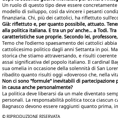
Un ruolo di questo tipo deve essere concretamente sv
modello di sviluppo, così da vincere i pesanti cond
finanziaria. Chi, più dei cattolici, ha riflettuto sul
Già: riflettuto e, per quanto possibile, attuato. T
alla politica italiana. E tra un po’ anche… a Todi. T
caratteristiche sue proprie. Secondo lei, professore,
Temo che l’odierno spaesamento dei cattolici abbia 
cattolicesimo politico dagli anni Settanta in poi. 
storica che stiamo attraversando, e risulti coerente
assai significativa del popolo italiano. Il cardinal
sua omelia in occasione della solennità di San Lorenz
ribadito quanto risulti oggi «doveroso che, nella vi
Non ci sono "formule" inevitabili di partecipazione p
in causa anche personalmente?
La politica deve liberarsi da un male diventato semp
personali. La responsabilità politica tocca ciascun 
Bagnasco devono essere raggiunti quanto prima, in r
© RIPRODUZIONE RISERVATA