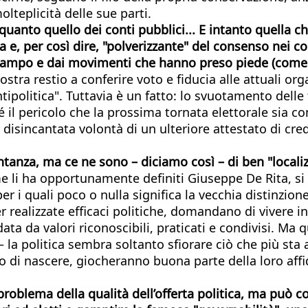
olteplicità delle sue parti.
nto quello dei conti pubblici... E intanto quella che 
a e, per così dire, "polverizzante" del consenso nei co
n campo e dai movimenti che hanno preso piede (come q
 mostra restio a conferire voto e fiducia alle attuali or
ntipolitica". Tuttavia è un fatto: lo svuotamento dell
é il pericolo che la prossima tornata elettorale sia c
 disincantata volontà di un ulteriore attestato di cred
anza, ma ce ne sono – diciamo così – di ben "localiz
e li ha opportunamente definiti Giuseppe De Rita, si 
per i quali poco o nulla significa la vecchia distinzio
 realizzate efficaci politiche, domandano di vivere i
ata da valori riconoscibili, praticati e condivisi. Ma 
la politica sembra soltanto sfiorare ciò che più sta a 
 di nascere, giocheranno buona parte della loro affid
 problema della qualità dell’offerta politica, ma può 