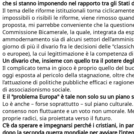
che si stanno imponendo nel rapporto tra gli Stati 
Il tema delle riforme istituzionali torna ciclicament
impossibili o risibili le riforme, viene rimosso quan
proposta, mi parrebbe conveniente che la questione
Commissione Bicamerale, la quale, integrata da espe
ammodernamento sia di alcuni settori dell’amministraz
giorno di più il divario fra le decisioni delle "classi
o europee), la cui legittimazione è la competenza di
Un divario che, insieme con quello tra il potere deg
Il complicato tema in gioco è proprio quello del bu
oggi esposta al pericolo della stagnazione, oltre che 
l’attuazione di politiche pubbliche efficaci e ragion
di associazionismo sociale.
E il "problema Europa" è tale non solo su un piano 
Lo è anche – forse soprattutto – sul piano culturale
consenso non fluttuante e un voto non umorale. Men
proprie radici, sia proiettata verso il futuro.
C’è da sperare e impegnarsi perché i cristiani, in pa
dopo la seconda guerra mondiale per avviare l’inte