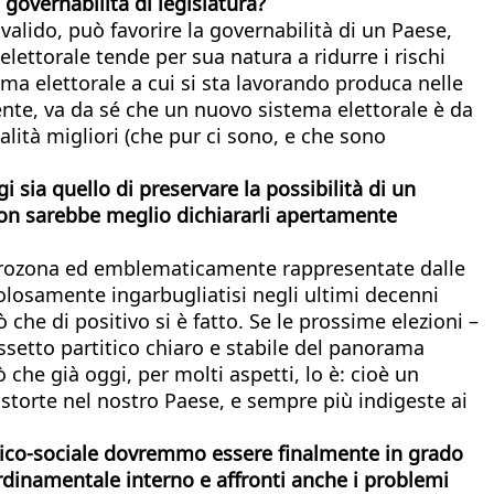
una governabilità di legislatura?
alido, può favorire la governabilità di un Paese,
lettorale tende per sua natura a ridurre i rischi
orma elettorale a cui si sta lavorando produca nelle
mente, va da sé che un nuovo sistema elettorale è da
lità migliori (che pur ci sono, e che sono
 sia quello di preservare la possibilità di un
 non sarebbe meglio dichiararli apertamente
l’Eurozona ed emblematicamente rappresentate dalle
colosamente ingarbugliatisi negli ultimi decenni
che di positivo si è fatto. Se le prossime elezioni –
ssetto partitico chiaro e stabile del panorama
 che già oggi, per molti aspetti, lo è: cioè un
storte nel nostro Paese, e sempre più indigeste ai
onomico-sociale dovremmo essere finalmente in grado
ordinamentale interno e affronti anche i problemi