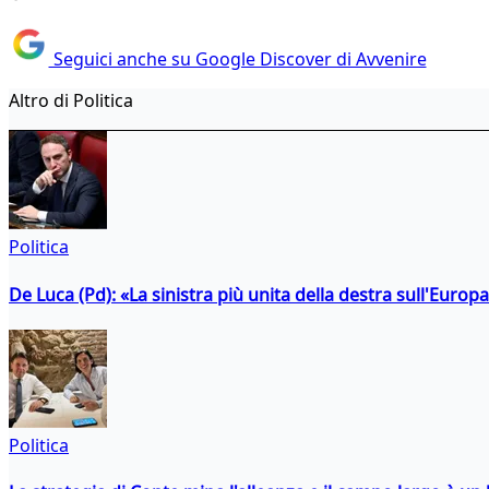
Seguici anche su Google Discover di Avvenire
Altro di Politica
Politica
De Luca (Pd): «La sinistra più unita della destra sull'Europ
Politica