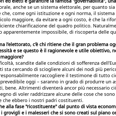
ori ed eletti e garantire la famosa "governabilità", 
rale, anche se un sistema elettorale, per quanto sia v
che, come ogni istituzione e ogni norma, il sistema e
ericolo maggiore, da evitare a ogni costo, è che la rif
ficiente chiarificazione del quadro politico. Natural
o apparentemente impossibile, di riscoperta delle qua
’elettorato, c’è chi ritiene che il gran problema oggi
essità e se questo è il ragionevole e utile obiettivo,
za maggiore?
ficoltà, scandite dalle condizioni di sofferenza del
ti sta cercando di sciogliere alcuni dei nodi più peri
esponsabilmente raccogliere il testimone di tutto ciò 
prevedibile oggi – saranno in grado di produrre un a
i, bene. Altrimenti diventerà ancor più necessario ciò
gno di voler raddrizzare alcune delle cose che sono 
le che ebbero i nostri padri costituenti.
, che alla fase "ricostituente" dal punto di vista ec
 grovigli e i malesseri che si sono creati sul piano 