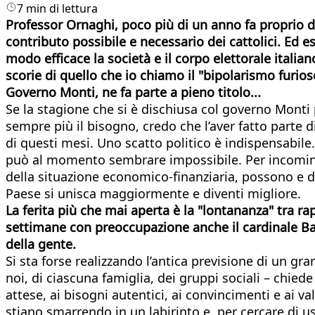
7 min di lettura
Professor Ornaghi, poco più di un anno fa proprio da
contributo possibile e necessario dei cattolici. Ed 
modo efficace la società e il corpo elettorale italia
scorie di quello che io chiamo il "bipolarismo furio
Governo Monti, ne fa parte a pieno titolo...
Se la stagione che si è dischiusa col governo Monti po
sempre più il bisogno, credo che l’aver fatto parte 
di questi mesi. Uno scatto politico è indispensabile. 
può al momento sembrare impossibile. Per incomincia
della situazione economico-finanziaria, possono e dev
Paese si unisca maggiormente e diventi migliore.
La ferita più che mai aperta è la "lontananza" tra ra
settimane con preoccupazione anche il cardinale Bagna
della gente.
Si sta forse realizzando l’antica previsione di un g
noi, di ciascuna famiglia, dei gruppi sociali – chied
attese, ai bisogni autentici, ai convincimenti e ai val
stiano smarrendo in un labirinto e, per cercare di us