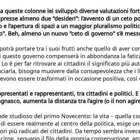
 queste colonne lei sviluppò diverse valutazioni forti
espresse almeno due "desideri": l’avvento di un ceto 
no e l’apertura di spazi a un maggior pluralismo polit
so". Beh, almeno un nuovo "ceto di governo" s’è messo 
trà portare tra i suoi frutti anche quello di aver cont
di questo governo compenserà in abbondanza la fatica 
Lo è per far ritrovare ai cittadini il significato più 
rla, bisogna muovere dalla consapevolezza che i limi
ono essere trasformati in occasione positiva, così che
ppresentati e rappresentanti, tra cittadini e politici
sco, aumenta la distanza tra l’agire (o il non agire) 
rande studioso del primo Novecento: la vita – quella c
e di essere realmente al centro della politica, esige 
ori più radicati dei cittadini. Da tempo sembra invece c
cirne, seguano il filo della propria conservazione, an