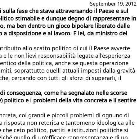
September 19, 2012
 sulla fase che stava attraversando il Paese e sul
politico stimabile e dunque degno di rappresentare in
ico, ma ben dentro un gioco bipolare liberato dalle
a disposizione e al lavoro. E lei, da ministro del
ribuito allo scatto politico di cui il Paese avverte
e le non lievi responsabilità legate all’esperienza
autentico della politica, anche se questa operazione
ti, soprattutto quelli attuali imposti dalla gravità
, cercando con tutti gli sforzi di superarli, il
. E di conseguenza, come ha segnalato nelle scorse
politico e i problemi della vita concreta e il sentire
oncreta, coi grandi e piccoli problemi di ognuno di
una risposta non retorica e tantomeno ideologica alle
he ceto politico, partiti e istituzioni politiche si
ziché quello di un’efficace rappresentanza e di un