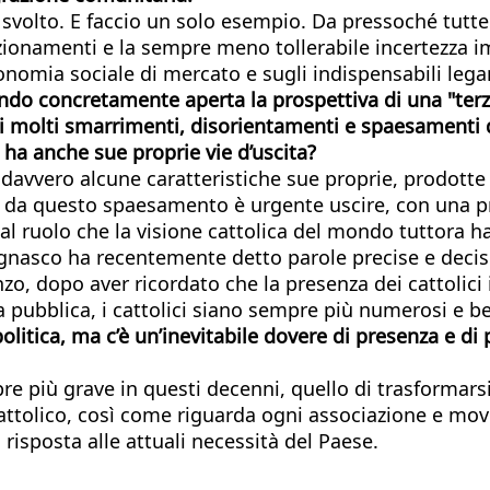
olto. E faccio un solo esempio. Da pressoché tutte le
izionamenti e la sempre meno tollerabile incertezza 
l’economia sociale di mercato e sugli indispensabili leg
enendo concretamente aperta la prospettiva di una "te
ra i molti smarrimenti, disorientamenti e spaesamenti d
 ha anche sue proprie vie d’uscita?
davvero alcune caratteristiche sue proprie, prodotte 
Ma da questo spaesamento è urgente uscire, con una pr
 al ruolo che la visione cattolica del mondo tuttora h
 Bagnasco ha recentemente detto parole precise e decis
o, dopo aver ricordato che la presenza dei cattolici i
ta pubblica, i cattolici siano sempre più numerosi e b
olitica, ma c’è un’inevitabile dovere di presenza e di
re più grave in questi decenni, quello di trasformars
cattolico, così come riguarda ogni associazione e movi
isposta alle attuali necessità del Paese.