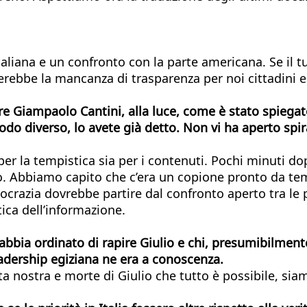
taliana e un confronto con la parte americana. Se il 
ebbe la mancanza di trasparenza per noi cittadini e d
atore Giampaolo Cantini, alla luce, come è stato spieg
o diverso, lo avete già detto. Non vi ha aperto spira
per la tempistica sia per i contenuti. Pochi minuti dop
ro. Abbiamo capito che c’era un copione pronto da te
mocrazia dovrebbe partire dal confronto aperto tra le p
tica dell’informazione.
bia ordinato di rapire Giulio e chi, presumibilmente,
leadership egiziana ne era a conoscenza.
nostra e morte di Giulio che tutto è possibile, siamo