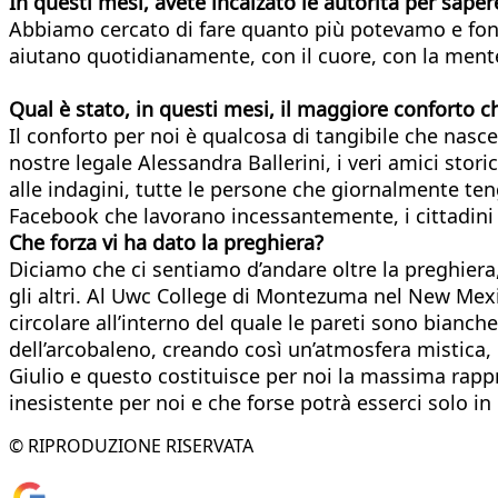
In questi mesi, avete incalzato le autorità per sapere 
Abbiamo cercato di fare quanto più potevamo e fond
aiutano quotidianamente, con il cuore, con la mente e
Qual è stato, in questi mesi, il maggiore conforto c
Il conforto per noi è qualcosa di tangibile che nasce 
nostre legale Alessandra Ballerini, i veri amici stori
alle indagini, tutte le persone che giornalmente ten
Facebook che lavorano incessantemente, i cittadini c
Che forza vi ha dato la preghiera?
Diciamo che ci sentiamo d’andare oltre la preghiera
gli altri. Al Uwc College di Montezuma nel New Mexic
circolare all’interno del quale le pareti sono bianche
dell’arcobaleno, creando così un’atmosfera mistica, 
Giulio e questo costituisce per noi la massima rapp
inesistente per noi e che forse potrà esserci solo in p
© RIPRODUZIONE RISERVATA