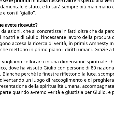
se le priorità in Italia fossero altre rispetto alla veri
amentale è stato, e lo sarà sempre più man mano che
 con il “giallo”.
he avete ricevuto?
da azioni, che si concretizza in fatti oltre che da par
ci nostri e di Giulio, l’incessante lavoro della procur
gono accesa la ricerca di verità, in primis Amnesty In
he mettono in primo piano i diritti umani. Grazie a t
, vogliamo collocarci in una dimensione spirituale ch
o, dove ha vissuto Giulio con persone di 80 nazionali
. Bianche perché le finestre riflettono la luce, scompo
diventando un luogo di raccoglimento e di preghiera p
resentazione della spiritualità umana, accompagnata 
arte quando avremo verità e giustizia per Giulio, e per 