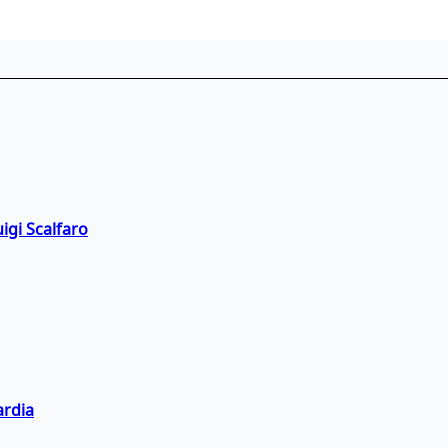
igi Scalfaro
ardia