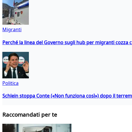
Migranti
Perché la linea del Governo sugli hub per migranti cozza con
Politica
Schlein stoppa Conte («Non funziona così») dopo il terrem
Raccomandati per te