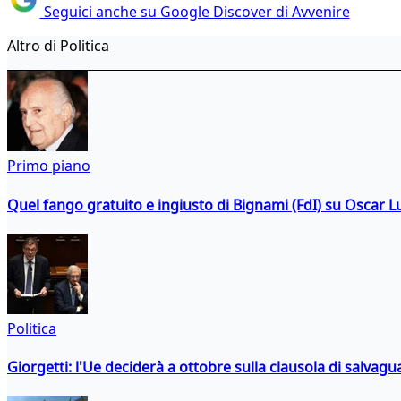
Seguici anche su Google Discover di Avvenire
Altro di Politica
Primo piano
Quel fango gratuito e ingiusto di Bignami (FdI) su Oscar Lu
Politica
Giorgetti: l'Ue deciderà a ottobre sulla clausola di salvagu