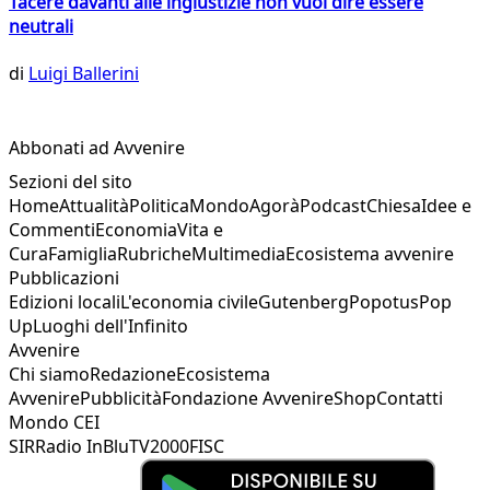
Tacere davanti alle ingiustizie non vuol dire essere
neutrali
di
Luigi Ballerini
Abbonati ad Avvenire
Sezioni del sito
Home
Attualità
Politica
Mondo
Agorà
Podcast
Chiesa
Idee e
Commenti
Economia
Vita e
Cura
Famiglia
Rubriche
Multimedia
Ecosistema avvenire
Pubblicazioni
Edizioni locali
L'economia civile
Gutenberg
Popotus
Pop
Up
Luoghi dell'Infinito
Avvenire
Chi siamo
Redazione
Ecosistema
Avvenire
Pubblicità
Fondazione Avvenire
Shop
Contatti
Mondo CEI
SIR
Radio InBlu
TV2000
FISC