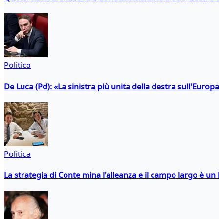
Politica
De Luca (Pd): «La sinistra più unita della destra sull'Europ
Politica
La strategia di Conte mina l'alleanza e il campo largo è un 