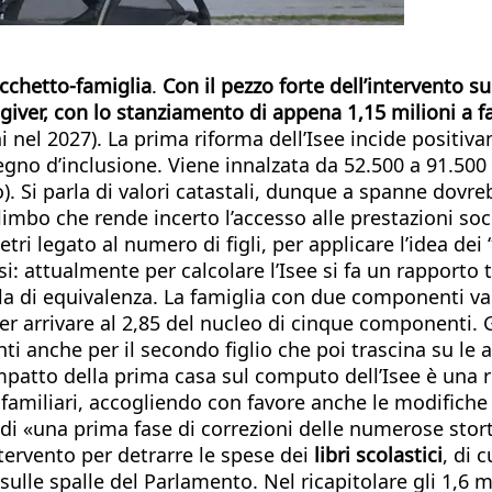
cchetto-famiglia
.
Con il pezzo forte dell’intervento s
iver, con lo stanziamento di appena 1,15 milioni a fa
 nel 2027). La prima riforma dell’Isee incide positiva
gno d’inclusione. Viene innalzata da 52.500 a 91.500 l
ndo). Si parla di valori catastali, dunque a spanne dov
 limbo che rende incerto l’accesso alle prestazioni soc
ri legato al numero di figli, per applicare l’idea dei 
: attualmente per calcolare l’Isee si fa un rapporto t
di equivalenza. La famiglia con due componenti vale 1
per arrivare al 2,85 del nucleo di cinque componenti.
ti anche per il secondo figlio che poi trascina su le a
e l’impatto della prima casa sul computo dell’Isee è un
amiliari, accogliendo con favore anche le modifiche s
lo di «una prima fase di correzioni delle numerose sto
ntervento per detrarre le spese dei
libri scolastici
, di 
ulle spalle del Parlamento. Nel ricapitolare gli 1,6 mi