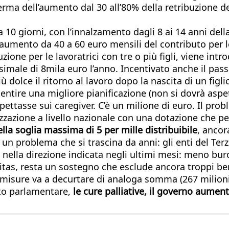
rma dell’aumento dal 30 all’80% della retribuzione d
10 giorni, con l’innalzamento dagli 8 ai 14 anni della
aumento da 40 a 60 euro mensili del contributo per le 
ione per le lavoratrici con tre o più figli, viene int
imale di 8mila euro l’anno. Incentivato anche il passa
 dolce il ritorno al lavoro dopo la nascita di un figlio
entire una migliore pianificazione (non si dovrà aspe
ttasse sui caregiver. C’è un milione di euro. Il proble
zazione a livello nazionale con una dotazione che pe
lla soglia massima di 5 per mille distribuibile
, ancor
un problema che si trascina da anni: gli enti del Terz
va nella direzione indicata negli ultimi mesi: meno bur
itas, resta un sostegno che esclude ancora troppi ben
misure va a decurtare di analoga somma (267 milioni d
ito parlamentare,
le cure palliative, il governo aument