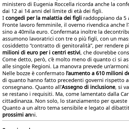
ministero di Eugenia Roccella ricorda anche la confe
dai 12 ai 14 anni del limite di età dei figli.
I
congedi per la malattia dei figli
raddoppiano da 5 a 
Fronte lavoro femminile, il overno rivendica anche l’
sino a 40mila euro. Confermata inoltre la decontribuz
assumono lavoratrici con tre o più figli, con un mass
cosiddetto “contratto di genitoralità”, per rendere più
milioni di euro per i centri estivi
, che dovrebbe cons
Come detto, però, c’è molto meno di quanto ci si aspe
alle singole Regioni. La manovra prevede un’armoniz
Nelle bozze è confermato
l’aumento a 610 milioni de
di quanto hanno fatto precedenti governi rispetto a 
consegnano. Quanto all’
Assegno di inclusione
, si 
se restano i requisiti. Ma, come lamentato dalla Car
cittadinanza. Non solo, lo stanziamento per queste 
Quanto a un altro tema sensibile e legato al dibatt
prossimi an
ni.