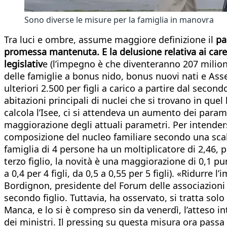
Sono diverse le misure per la famiglia in manovra
Tra luci e ombre, assume maggiore definizione il
pa
promessa mantenuta. E la delusione relativa ai careg
legislativ
e (l’impegno è che diventeranno 207 milioni
delle famiglie a bonus nido, bonus nuovi nati e Asse
ulteriori 2.500 per figli a carico a partire dal seco
abitazioni principali di nuclei che si trovano in quel
calcola l’Isee, ci si attendeva un aumento dei paramet
maggiorazione degli attuali parametri. Per intendersi
composizione del nucleo familiare secondo una scala 
famiglia di 4 persone ha un moltiplicatore di 2,46, 
terzo figlio, la novità è una maggiorazione di 0,1 pun
a 0,4 per 4 figli, da 0,5 a 0,55 per 5 figli). «Ridurr
Bordignon, presidente del Forum delle associazioni f
secondo figlio. Tuttavia, ha osservato, si tratta so
Manca, e lo si è compreso sin da venerdì, l’atteso i
dei ministri. Il pressing su questa misura ora passa s