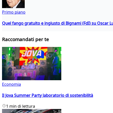
Primo piano
Quel fango gratuito e ingiusto di Bignami (FdI) su Oscar Lu
Raccomandati per te
Economia
Il Jova Summer Party laboratorio di sostenibilità
1 min di lettura