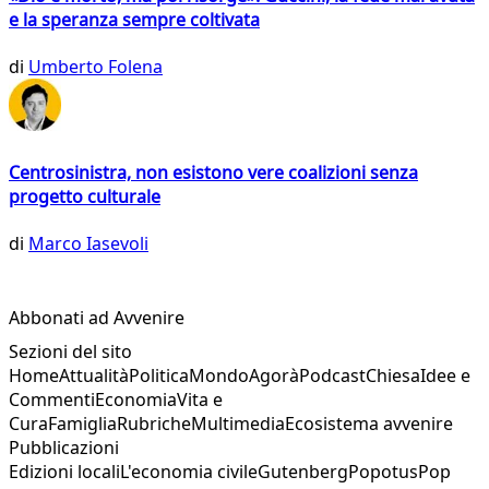
e la speranza sempre coltivata
di
Umberto Folena
Centrosinistra, non esistono vere coalizioni senza
progetto culturale
di
Marco Iasevoli
Abbonati ad Avvenire
Sezioni del sito
Home
Attualità
Politica
Mondo
Agorà
Podcast
Chiesa
Idee e
Commenti
Economia
Vita e
Cura
Famiglia
Rubriche
Multimedia
Ecosistema avvenire
Pubblicazioni
Edizioni locali
L'economia civile
Gutenberg
Popotus
Pop