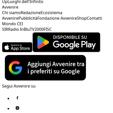
Up
Luoghi dell'Infinito
Avvenire
Chi siamo
Redazione
Ecosistema
Avvenire
Pubblicità
Fondazione Avvenire
Shop
Contatti
Mondo CEI
SIR
Radio InBlu
TV2000
FISC
Segui Avvenire su