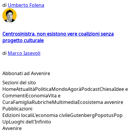
di
Umberto Folena
Centrosinistra, non esistono vere coalizioni senza
progetto culturale
di
Marco Iasevoli
Abbonati ad Avvenire
Sezioni del sito
Home
Attualità
Politica
Mondo
Agorà
Podcast
Chiesa
Idee e
Commenti
Economia
Vita e
Cura
Famiglia
Rubriche
Multimedia
Ecosistema avvenire
Pubblicazioni
Edizioni locali
L'economia civile
Gutenberg
Popotus
Pop
Up
Luoghi dell'Infinito
Avvenire