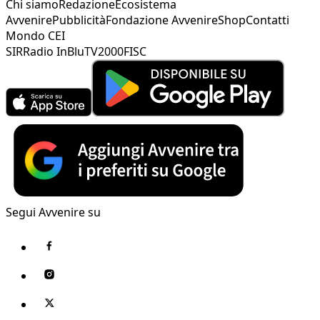
Chi siamo
Redazione
Ecosistema
Avvenire
Pubblicità
Fondazione Avvenire
Shop
Contatti
Mondo CEI
SIR
Radio InBlu
TV2000
FISC
Segui Avvenire su