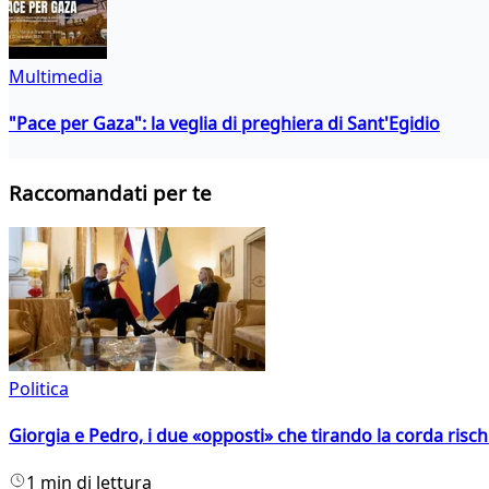
Multimedia
"Pace per Gaza": la veglia di preghiera di Sant'Egidio
Raccomandati per te
Politica
Giorgia e Pedro, i due «opposti» che tirando la corda risc
1 min di lettura