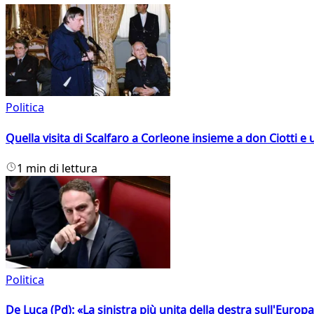
Politica
Quella visita di Scalfaro a Corleone insieme a don Ciotti e u
1 min di lettura
Politica
De Luca (Pd): «La sinistra più unita della destra sull'Europ