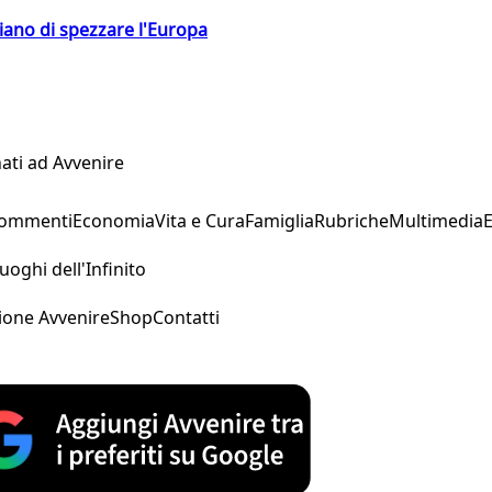
hiano di spezzare l'Europa
ati ad Avvenire
Commenti
Economia
Vita e Cura
Famiglia
Rubriche
Multimedia
uoghi dell'Infinito
ione Avvenire
Shop
Contatti