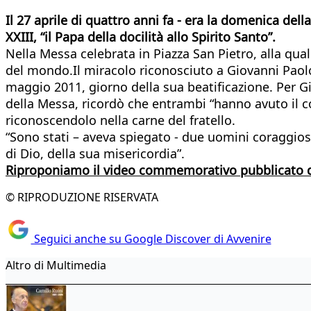
Il 27 aprile di quattro anni fa - era la domenica del
XXIII, “il Papa della docilità allo Spirito Santo”.
Nella Messa celebrata in Piazza San Pietro, alla qua
del mondo.Il miracolo riconosciuto a Giovanni Paolo
maggio 2011, giorno della sua beatificazione. Per G
della Messa, ricordò che entrambi “hanno avuto il cor
riconoscendolo nella carne del fratello.
“Sono stati – aveva spiegato - due uomini coraggiosi
di Dio, della sua misericordia”.
Riproponiamo il video commemorativo pubblicato 
© RIPRODUZIONE RISERVATA
Seguici anche su Google Discover di Avvenire
Altro di Multimedia