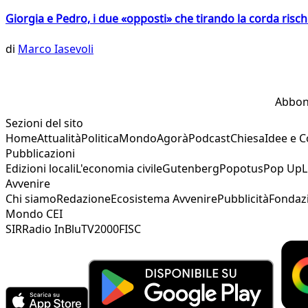
Giorgia e Pedro, i due «opposti» che tirando la corda risc
di
Marco Iasevoli
Abbon
Sezioni del sito
Home
Attualità
Politica
Mondo
Agorà
Podcast
Chiesa
Idee e 
Pubblicazioni
Edizioni locali
L'economia civile
Gutenberg
Popotus
Pop Up
L
Avvenire
Chi siamo
Redazione
Ecosistema Avvenire
Pubblicità
Fondaz
Mondo CEI
SIR
Radio InBlu
TV2000
FISC