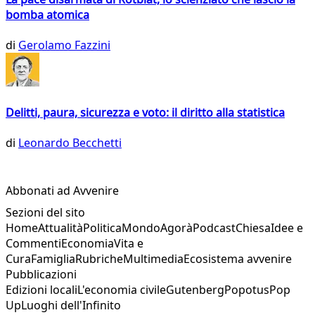
bomba atomica
di
Gerolamo Fazzini
Delitti, paura, sicurezza e voto: il diritto alla statistica
di
Leonardo Becchetti
Abbonati ad Avvenire
Sezioni del sito
Home
Attualità
Politica
Mondo
Agorà
Podcast
Chiesa
Idee e
Commenti
Economia
Vita e
Cura
Famiglia
Rubriche
Multimedia
Ecosistema avvenire
Pubblicazioni
Edizioni locali
L'economia civile
Gutenberg
Popotus
Pop
Up
Luoghi dell'Infinito