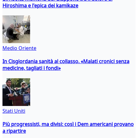
Hiroshima e l'epica dei kamikaze
Medio Oriente
In Cisgiordania sanità al collasso. «Malati cronici senza
medicine, tagliati i fondi»
Stati Uniti
Più progressisti, ma divisi: così i Dem americani provano
a ripartire