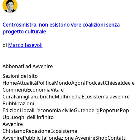
Centrosinistra, non esistono vere coalizioni senza
progetto culturale
di
Marco Iasevoli
Abbonati ad Avvenire
Sezioni del sito
Home
Attualità
Politica
Mondo
Agorà
Podcast
Chiesa
Idee e
Commenti
Economia
Vita e
Cura
Famiglia
Rubriche
Multimedia
Ecosistema avvenire
Pubblicazioni
Edizioni locali
L'economia civile
Gutenberg
Popotus
Pop
Up
Luoghi dell'Infinito
Avvenire
Chi siamo
Redazione
Ecosistema
Avvenire
Pubblicità
Fondazione Avvenire
Shop
Contatti