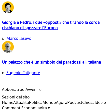
Giorgia e Pedro, i due «opposti» che tirando la corda
rischiano di spezzare l'Europa
di
Marco Iasevoli
Un palazzo che è un simbolo dei paradossi all'italiana
di
Eugenio Fatigante
Abbonati ad Avvenire
Sezioni del sito
Home
Attualità
Politica
Mondo
Agorà
Podcast
Chiesa
Idee e
Commenti
Economia
Vita e