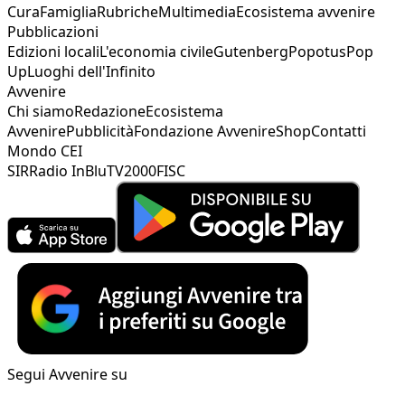
Cura
Famiglia
Rubriche
Multimedia
Ecosistema avvenire
Pubblicazioni
Edizioni locali
L'economia civile
Gutenberg
Popotus
Pop
Up
Luoghi dell'Infinito
Avvenire
Chi siamo
Redazione
Ecosistema
Avvenire
Pubblicità
Fondazione Avvenire
Shop
Contatti
Mondo CEI
SIR
Radio InBlu
TV2000
FISC
Segui Avvenire su