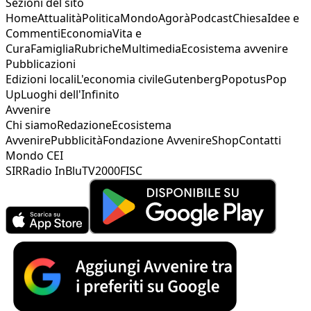
Sezioni del sito
Home
Attualità
Politica
Mondo
Agorà
Podcast
Chiesa
Idee e
Commenti
Economia
Vita e
Cura
Famiglia
Rubriche
Multimedia
Ecosistema avvenire
Pubblicazioni
Edizioni locali
L'economia civile
Gutenberg
Popotus
Pop
Up
Luoghi dell'Infinito
Avvenire
Chi siamo
Redazione
Ecosistema
Avvenire
Pubblicità
Fondazione Avvenire
Shop
Contatti
Mondo CEI
SIR
Radio InBlu
TV2000
FISC