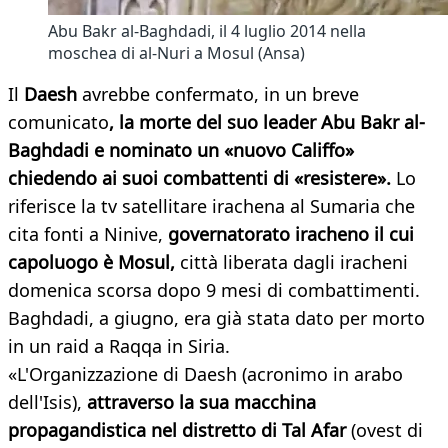
Abu Bakr al-Baghdadi, il 4 luglio 2014 nella
moschea di al-Nuri a Mosul (Ansa)
Il
Daesh
avrebbe confermato, in un breve
comunicato
, la morte del suo leader Abu Bakr al-
Baghdadi e nominato un «nuovo Califfo»
chiedendo ai suoi combattenti di «resistere».
Lo
riferisce la tv satellitare irachena al Sumaria che
cita fonti a Ninive,
governatorato iracheno il cui
capoluogo è Mosul,
città liberata dagli iracheni
domenica scorsa dopo 9 mesi di combattimenti.
Baghdadi, a giugno, era già stata dato per morto
in un raid a Raqqa in Siria.
«L'Organizzazione di Daesh (acronimo in arabo
dell'Isis),
attraverso la sua macchina
propagandistica nel distretto di Tal Afar
(ovest di