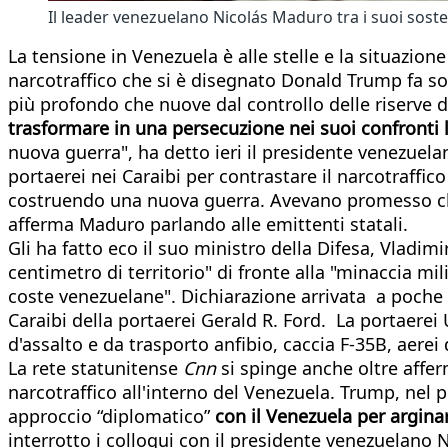
Il leader venezuelano Nicolás Maduro tra i suoi sost
La tensione in Venezuela è alle stelle e la situazion
narcotraffico che si è disegnato Donald Trump fa sor
più profondo che nuove dal controllo delle riserve di
trasformare in una persecuzione nei suoi confronti l’
nuova guerra", ha detto ieri il presidente venezuel
portaerei nei Caraibi per contrastare il narcotraffi
costruendo una nuova guerra. Avevano promesso che
afferma Maduro parlando alle emittenti statali.
Gli ha fatto eco il suo ministro della Difesa, Vlad
centimetro di territorio" di fronte alla "minaccia mil
coste venezuelane". Dichiarazione arrivata a poche o
Caraibi della portaerei Gerald R. Ford. La portaerei
d'assalto e da trasporto anfibio, caccia F-35B, aere
La rete statunitense
Cnn
si spinge anche oltre affer
narcotraffico all'interno del Venezuela. Trump, nel p
approccio “diplomatico”
con il Venezuela per arginare
interrotto i colloqui con il presidente venezuelano