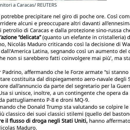
enitori a Caracas/ REUTERS
e potrebbe precipitare nel giro di poche ore. Così come
ridere alcuni e preoccupare altri davanti all’ennesi
 petrolio di Caracas e dalla protezione sino-russa che
azione “delicata”
(quanto un elefante in cristalleria)
ano, Nicolás Maduro criticando così la decisione di W
co dall'America Latina, segnando così un aumento del 
 non si sarebbero fatti coinvolgere mai più', ma s
imir Padrino, affermando che le Forze armate "si stan
itare costituita dal dispiegamento aero-navale degli St
re dall’annuncio da parte del segretario per la Guerr
 Usa si unisce, inoltre, a un contingente che opera d
i da pattugliamento P-8 e droni MQ-9.
mando che Donald Trump sta valutando se colpire le s
iù classico dei suoi classici stilemi (quello del basto
 il flusso di droga negli Stati Uniti,
hanno affermato 
 Nicolas Maduro.