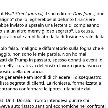
 il
Wall Street Journal
, il suo editore
Dow Jones
, due
aligno" che lo legherebbe al defunto finanziere
vrebbe inviato a Epstein una lettera di compleanno
sia un altro meraviglioso segreto". La causa,
utazionale amplificato dalla diffusione virale della
olo falso, maligno e diffamatorio sulla fogna che è
uaggio, non sono le mie parole. Non ho mai
zati da Trump in passato, spesso donati a eventi di
e nell'accuratezza del nostro lavoro giornalistico e
osito della denuncia.
ice generale Pam Bondi di chiedere il dissequestro
ta segreta di clienti. La richiesta, formalizzata a
otranno confermare le ipotesi rilanciate dai
Stati Uniti Donald Trump intendeva punire chi
p aveva autorizzato sanzioni economiche nei confronti