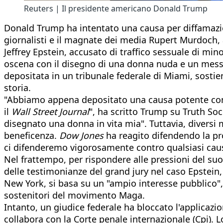
Reuters | Il presidente americano Donald Trump
Donald Trump ha intentato una causa per diffamazio
giornalisti e il magnate dei media Rupert Murdoch, 
Jeffrey Epstein, accusato di traffico sessuale di mi
oscena con il disegno di una donna nuda e un messa
depositata in un tribunale federale di Miami, sostie
storia.
"Abbiamo appena depositato una causa potente contro 
il
Wall Street Journal
", ha scritto Trump su Truth So
disegnato una donna in vita mia". Tuttavia, diversi
beneficenza.
Dow Jones
ha reagito difendendo la pro
ci difenderemo vigorosamente contro qualsiasi caus
Nel frattempo, per rispondere alle pressioni del su
delle testimonianze del grand jury nel caso Epstein, 
New York, si basa su un "ampio interesse pubblico",
sostenitori del movimento Maga.
Intanto, un giudice federale ha bloccato l'applicazi
collabora con la Corte penale internazionale (Cpi). 