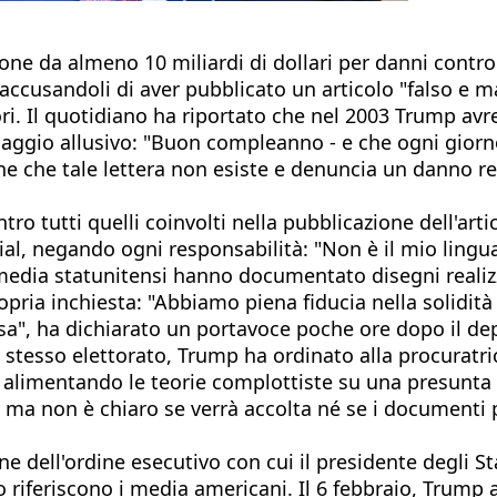
ne da almeno 10 miliardi di dollari per danni contro
accusandoli di aver pubblicato un articolo "falso e m
nori. Il quotidiano ha riportato che nel 2003 Trump a
ggio allusivo: "Buon compleanno - e che ogni giorno 
ne che tale lettera non esiste e denuncia un danno rep
tutti quelli coinvolti nella pubblicazione dell'artic
cial, negando ogni responsabilità: "Non è il mio ling
 media statunitensi hanno documentato disegni realiz
pria inchiesta: "Abbiamo piena fiducia nella solidità 
a", ha dichiarato un portavoce poche ore dopo il dep
o stesso elettorato, Trump ha ordinato alla procuratr
alimentando le teorie complottiste su una presunta lis
 ma non è chiaro se verrà accolta né se i documenti p
one dell'ordine esecutivo con cui il presidente degli 
Lo riferiscono i media americani. Il 6 febbraio, Trum