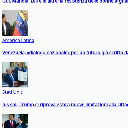
Gul, Mahdia, Leil e le altre: la resistenza delle donne afgha
America Latina
Venezuela, «dialogo nazionale» per un futuro già scritto d
Stati Uniti
Ius soli, Trump ci riprova e vara nuove limitazioni alla citt