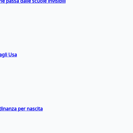
ne passa dalle scuole invisibili
agli Usa
adinanza per nascita