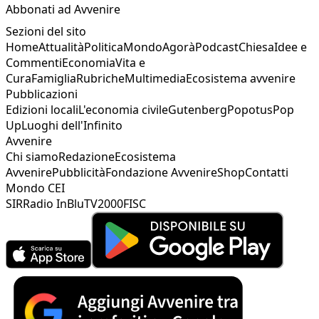
Abbonati ad Avvenire
Sezioni del sito
Home
Attualità
Politica
Mondo
Agorà
Podcast
Chiesa
Idee e
Commenti
Economia
Vita e
Cura
Famiglia
Rubriche
Multimedia
Ecosistema avvenire
Pubblicazioni
Edizioni locali
L'economia civile
Gutenberg
Popotus
Pop
Up
Luoghi dell'Infinito
Avvenire
Chi siamo
Redazione
Ecosistema
Avvenire
Pubblicità
Fondazione Avvenire
Shop
Contatti
Mondo CEI
SIR
Radio InBlu
TV2000
FISC