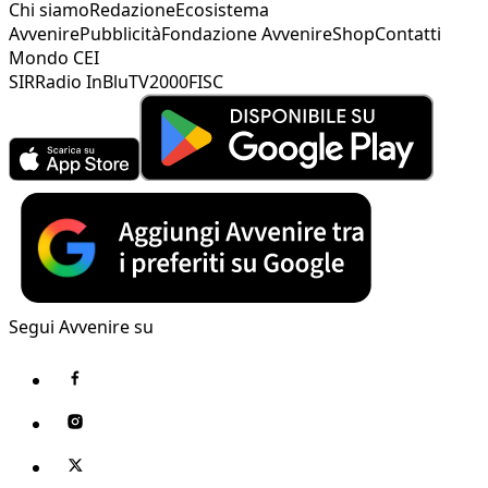
Chi siamo
Redazione
Ecosistema
Avvenire
Pubblicità
Fondazione Avvenire
Shop
Contatti
Mondo CEI
SIR
Radio InBlu
TV2000
FISC
Segui Avvenire su