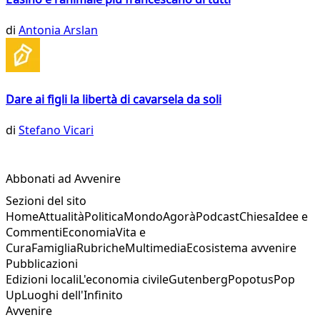
di
Antonia Arslan
Dare ai figli la libertà di cavarsela da soli
di
Stefano Vicari
Abbonati ad Avvenire
Sezioni del sito
Home
Attualità
Politica
Mondo
Agorà
Podcast
Chiesa
Idee e
Commenti
Economia
Vita e
Cura
Famiglia
Rubriche
Multimedia
Ecosistema avvenire
Pubblicazioni
Edizioni locali
L'economia civile
Gutenberg
Popotus
Pop
Up
Luoghi dell'Infinito
Avvenire