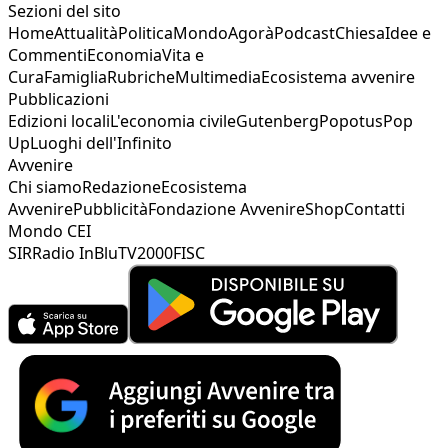
Sezioni del sito
Home
Attualità
Politica
Mondo
Agorà
Podcast
Chiesa
Idee e
Commenti
Economia
Vita e
Cura
Famiglia
Rubriche
Multimedia
Ecosistema avvenire
Pubblicazioni
Edizioni locali
L'economia civile
Gutenberg
Popotus
Pop
Up
Luoghi dell'Infinito
Avvenire
Chi siamo
Redazione
Ecosistema
Avvenire
Pubblicità
Fondazione Avvenire
Shop
Contatti
Mondo CEI
SIR
Radio InBlu
TV2000
FISC