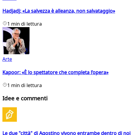
Hadjadj: «La salvezza è alleanza, non salvataggio»
1 min di lettura
Arte
Kapoor: «È lo spettatore che completa l’opera»
1 min di lettura
Idee e commenti
Le due "città" di Agostino vivono entrambe dentro di noi