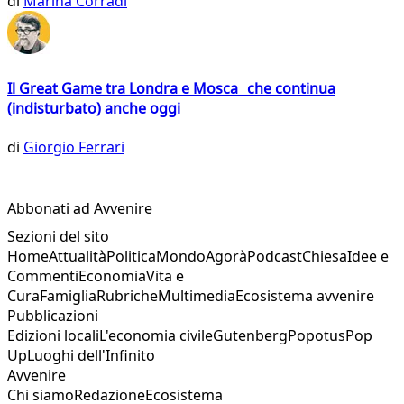
di
Marina Corradi
Il Great Game tra Londra e Mosca che continua
(indisturbato) anche oggi
di
Giorgio Ferrari
Abbonati ad Avvenire
Sezioni del sito
Home
Attualità
Politica
Mondo
Agorà
Podcast
Chiesa
Idee e
Commenti
Economia
Vita e
Cura
Famiglia
Rubriche
Multimedia
Ecosistema avvenire
Pubblicazioni
Edizioni locali
L'economia civile
Gutenberg
Popotus
Pop
Up
Luoghi dell'Infinito
Avvenire
Chi siamo
Redazione
Ecosistema