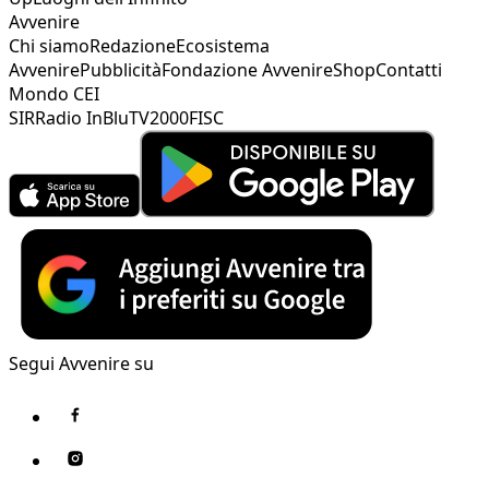
Avvenire
Chi siamo
Redazione
Ecosistema
Avvenire
Pubblicità
Fondazione Avvenire
Shop
Contatti
Mondo CEI
SIR
Radio InBlu
TV2000
FISC
Segui Avvenire su