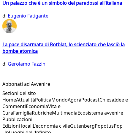
Un palazzo che è un simbolo dei paradossi all'italiana
di
Eugenio Fatigante
La pace disarmata di Rotblat, lo scienziato che lasciò la
bomba atomica
di
Gerolamo Fazzini
Abbonati ad Avvenire
Sezioni del sito
Home
Attualità
Politica
Mondo
Agorà
Podcast
Chiesa
Idee e
Commenti
Economia
Vita e
Cura
Famiglia
Rubriche
Multimedia
Ecosistema avvenire
Pubblicazioni
Edizioni locali
L'economia civile
Gutenberg
Popotus
Pop
Up
Luoghi dell'Infinito