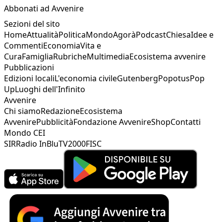
Abbonati ad Avvenire
Sezioni del sito
Home
Attualità
Politica
Mondo
Agorà
Podcast
Chiesa
Idee e
Commenti
Economia
Vita e
Cura
Famiglia
Rubriche
Multimedia
Ecosistema avvenire
Pubblicazioni
Edizioni locali
L'economia civile
Gutenberg
Popotus
Pop
Up
Luoghi dell'Infinito
Avvenire
Chi siamo
Redazione
Ecosistema
Avvenire
Pubblicità
Fondazione Avvenire
Shop
Contatti
Mondo CEI
SIR
Radio InBlu
TV2000
FISC