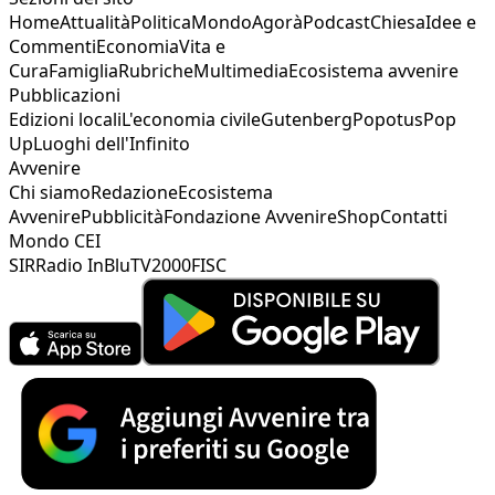
Home
Attualità
Politica
Mondo
Agorà
Podcast
Chiesa
Idee e
Commenti
Economia
Vita e
Cura
Famiglia
Rubriche
Multimedia
Ecosistema avvenire
Pubblicazioni
Edizioni locali
L'economia civile
Gutenberg
Popotus
Pop
Up
Luoghi dell'Infinito
Avvenire
Chi siamo
Redazione
Ecosistema
Avvenire
Pubblicità
Fondazione Avvenire
Shop
Contatti
Mondo CEI
SIR
Radio InBlu
TV2000
FISC