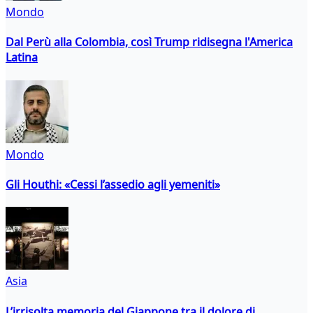
Mondo
Dal Perù alla Colombia, così Trump ridisegna l'America
Latina
Mondo
Gli Houthi: «Cessi l’assedio agli yemeniti»
Asia
L’irrisolta memoria del Giappone tra il dolore di