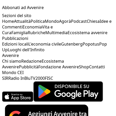
Abbonati ad Avvenire
Sezioni del sito
Home
Attualità
Politica
Mondo
Agorà
Podcast
Chiesa
Idee e
Commenti
Economia
Vita e
Cura
Famiglia
Rubriche
Multimedia
Ecosistema avvenire
Pubblicazioni
Edizioni locali
L'economia civile
Gutenberg
Popotus
Pop
Up
Luoghi dell'Infinito
Avvenire
Chi siamo
Redazione
Ecosistema
Avvenire
Pubblicità
Fondazione Avvenire
Shop
Contatti
Mondo CEI
SIR
Radio InBlu
TV2000
FISC