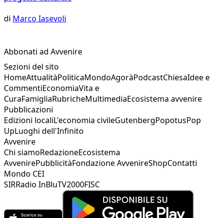
di
Marco Iasevoli
Abbonati ad Avvenire
Sezioni del sito
Home
Attualità
Politica
Mondo
Agorà
Podcast
Chiesa
Idee e
Commenti
Economia
Vita e
Cura
Famiglia
Rubriche
Multimedia
Ecosistema avvenire
Pubblicazioni
Edizioni locali
L'economia civile
Gutenberg
Popotus
Pop
Up
Luoghi dell'Infinito
Avvenire
Chi siamo
Redazione
Ecosistema
Avvenire
Pubblicità
Fondazione Avvenire
Shop
Contatti
Mondo CEI
SIR
Radio InBlu
TV2000
FISC