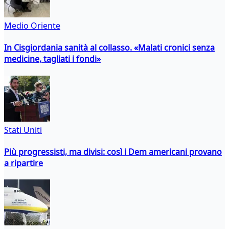
Medio Oriente
In Cisgiordania sanità al collasso. «Malati cronici senza
medicine, tagliati i fondi»
Stati Uniti
Più progressisti, ma divisi: così i Dem americani provano
a ripartire