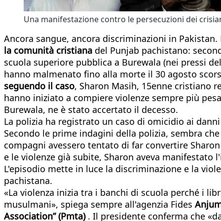
Una manifestazione contro le persecuzioni dei crisia
Ancora sangue, ancora discriminazioni in Pakistan. E
la comunità cristiana
del Punjab pachistano: second
scuola superiore pubblica a Burewala (nei pressi del
hanno malmenato fino alla morte il 30 agosto scors
seguendo il caso
, Sharon Masih, 15enne cristiano re
hanno iniziato a compiere violenze sempre più pesanti
Burewala, ne è stato accertato il decesso.
La polizia ha registrato un caso di omicidio ai dann
Secondo le prime indagini della polizia, sembra che i
compagni avessero tentato di far convertire Sharon al
e le violenze già subite, Sharon aveva manifestato l
L'episodio mette in luce la discriminazione e la vio
pachistana.
«La violenza inizia tra i banchi di scuola perché i libr
musulmani», spiega sempre all'agenzia Fides
Anjum 
Association” (Pmta)
. Il presidente conferma che «da