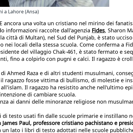
ni a Lahore (Ansa)
 ancora una volta un cristiano nel mirino dei fanatis
o informazioni raccolte dall'agenzia
Fides
, Sharon Ma
la città di Multan), nel Sud del Punjab, è stato ucci
o nei locali della stessa scuola. Come conferma a Fi
sidente del villaggio Chak-461, è stato fermato e se
, fino a colpirlo con pugni e calci. Il ragazzo è crol
i di Ahmed Raza e di altri studenti musulmani, consegn
l ragazzo fosse vittima di bullismo, di molestie e ins
l'islam. Il ragazzo ha resistito anche nell'ultimo epi
'intenzione di cambiare scuola.
lenza ai danni delle minoranze religiose non musulmane
i di testo usati fin dalle scuole primarie e instillano n
James Paul, professore cristiano pachistano e presid
 un lato i libri di testo adottati nelle scuole pubbli