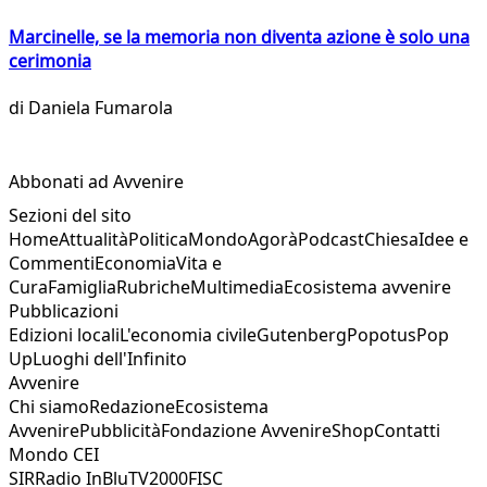
Marcinelle, se la memoria non diventa azione è solo una
cerimonia
di
Daniela Fumarola
Abbonati ad Avvenire
Sezioni del sito
Home
Attualità
Politica
Mondo
Agorà
Podcast
Chiesa
Idee e
Commenti
Economia
Vita e
Cura
Famiglia
Rubriche
Multimedia
Ecosistema avvenire
Pubblicazioni
Edizioni locali
L'economia civile
Gutenberg
Popotus
Pop
Up
Luoghi dell'Infinito
Avvenire
Chi siamo
Redazione
Ecosistema
Avvenire
Pubblicità
Fondazione Avvenire
Shop
Contatti
Mondo CEI
SIR
Radio InBlu
TV2000
FISC