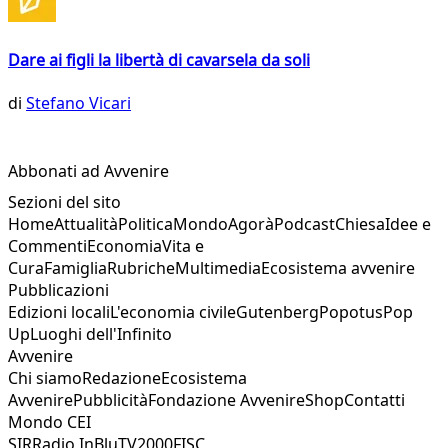
Dare ai figli la libertà di cavarsela da soli
di
Stefano Vicari
Abbonati ad Avvenire
Sezioni del sito
Home
Attualità
Politica
Mondo
Agorà
Podcast
Chiesa
Idee e
Commenti
Economia
Vita e
Cura
Famiglia
Rubriche
Multimedia
Ecosistema avvenire
Pubblicazioni
Edizioni locali
L'economia civile
Gutenberg
Popotus
Pop
Up
Luoghi dell'Infinito
Avvenire
Chi siamo
Redazione
Ecosistema
Avvenire
Pubblicità
Fondazione Avvenire
Shop
Contatti
Mondo CEI
SIR
Radio InBlu
TV2000
FISC