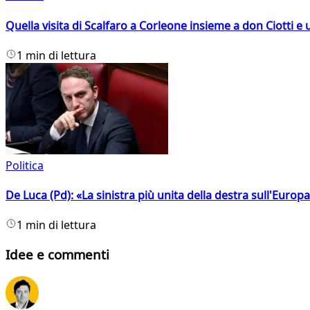
Quella visita di Scalfaro a Corleone insieme a don Ciotti e u
1 min di lettura
Politica
De Luca (Pd): «La sinistra più unita della destra sull'Europ
1 min di lettura
Idee e commenti