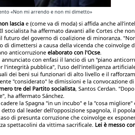
mento «Non mi arrendo e non mi dimetto»
non lascia
e (come va di moda) si affida anche all’intell
Il socialista ha affermato davanti alle Cortes che no
o il futuro del governo di coalizione di minoranza. "
i dimettersi a causa della vicenda che coinvolge due 
ano anticorruzione
elaborato con l'Ocse
.
 annunciato con enfasi il lancio di un "piano anticor
l'integrità pubblica", l'uso dell'intelligenza artificia
uali dei beni sui funzionari di alto livello e il raffor
mente "considerato" le dimissioni e la convocazione di 
mero tre del Partito socialista
, Santos Cerdan. "Dopo 
e", ha affermato Sánchez.
o cadere la Spagna "in un incubo" e la "cosa migliore"
", detto dal leader dell'opposizione spagnola, il popol
 caso di presunta corruzione che coinvolge ex esponent
za spettacolini da vittima sacrificale.
Lei è messo com