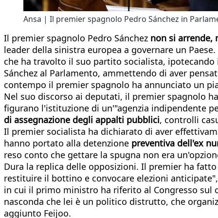
Ansa | Il premier spagnolo Pedro Sánchez in Parla
Il premier spagnolo Pedro Sánchez
non si arrende, 
leader della sinistra europea a governare un Paese. 
che ha travolto il suo partito socialista, ipotecand
Sánchez al Parlamento, ammettendo di aver pensato d
contempo il premier spagnolo ha annunciato un pi
Nel suo discorso ai deputati, il premier spagnolo ha
figurano l'istituzione di un'"agenzia indipendente per 
di assegnazione degli appalti pubblici
, controlli cas
Il premier socialista ha dichiarato di aver effettiva
hanno portato alla detenzione
preventiva dell'ex nu
reso conto che gettare la spugna non era un'opzion
Dura la replica delle opposizioni. Il premier ha fatt
restituire il bottino e convocare elezioni anticipate
in cui il primo ministro ha riferito al Congresso sul
nasconda che lei è un politico distrutto, che organiz
aggiunto Feijoo.