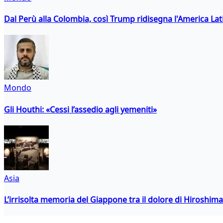
Dal Perù alla Colombia, così Trump ridisegna l'America Lat
Mondo
Gli Houthi: «Cessi l’assedio agli yemeniti»
Asia
L’irrisolta memoria del Giappone tra il dolore di Hiroshima