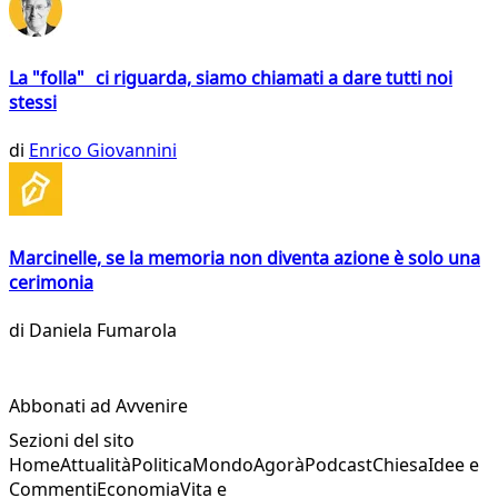
La "folla" ci riguarda, siamo chiamati a dare tutti noi
stessi
di
Enrico Giovannini
Marcinelle, se la memoria non diventa azione è solo una
cerimonia
di
Daniela Fumarola
Abbonati ad Avvenire
Sezioni del sito
Home
Attualità
Politica
Mondo
Agorà
Podcast
Chiesa
Idee e
Commenti
Economia
Vita e