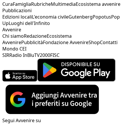
Cura
Famiglia
Rubriche
Multimedia
Ecosistema avvenire
Pubblicazioni
Edizioni locali
L'economia civile
Gutenberg
Popotus
Pop
Up
Luoghi dell'Infinito
Avvenire
Chi siamo
Redazione
Ecosistema
Avvenire
Pubblicità
Fondazione Avvenire
Shop
Contatti
Mondo CEI
SIR
Radio InBlu
TV2000
FISC
Segui Avvenire su