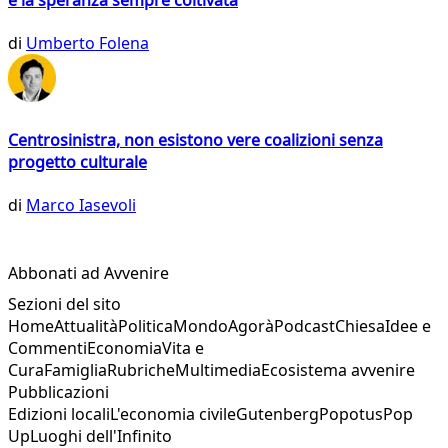
e la speranza sempre coltivata
di
Umberto Folena
Centrosinistra, non esistono vere coalizioni senza
progetto culturale
di
Marco Iasevoli
Abbonati ad Avvenire
Sezioni del sito
Home
Attualità
Politica
Mondo
Agorà
Podcast
Chiesa
Idee e
Commenti
Economia
Vita e
Cura
Famiglia
Rubriche
Multimedia
Ecosistema avvenire
Pubblicazioni
Edizioni locali
L'economia civile
Gutenberg
Popotus
Pop
Up
Luoghi dell'Infinito