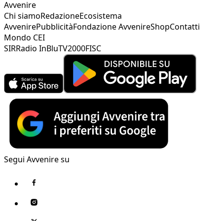
Avvenire
Chi siamo
Redazione
Ecosistema
Avvenire
Pubblicità
Fondazione Avvenire
Shop
Contatti
Mondo CEI
SIR
Radio InBlu
TV2000
FISC
Segui Avvenire su