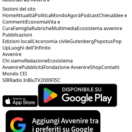
Sezioni del sito
Home
Attualità
Politica
Mondo
Agorà
Podcast
Chiesa
Idee e
Commenti
Economia
Vita e
Cura
Famiglia
Rubriche
Multimedia
Ecosistema avvenire
Pubblicazioni
Edizioni locali
L'economia civile
Gutenberg
Popotus
Pop
Up
Luoghi dell'Infinito
Avvenire
Chi siamo
Redazione
Ecosistema
Avvenire
Pubblicità
Fondazione Avvenire
Shop
Contatti
Mondo CEI
SIR
Radio InBlu
TV2000
FISC