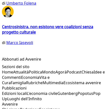
di
Umberto Folena
Centrosinistra, non esistono vere coalizioni senza
progetto culturale
di
Marco Iasevoli
Abbonati ad Avvenire
Sezioni del sito
Home
Attualità
Politica
Mondo
Agorà
Podcast
Chiesa
Idee e
Commenti
Economia
Vita e
Cura
Famiglia
Rubriche
Multimedia
Ecosistema avvenire
Pubblicazioni
Edizioni locali
L'economia civile
Gutenberg
Popotus
Pop
Up
Luoghi dell'Infinito
Avvenire