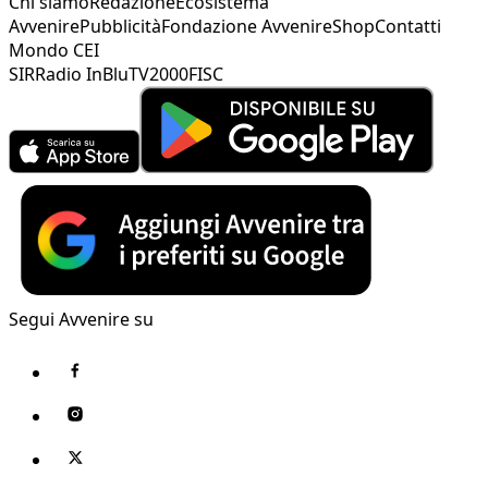
Chi siamo
Redazione
Ecosistema
Avvenire
Pubblicità
Fondazione Avvenire
Shop
Contatti
Mondo CEI
SIR
Radio InBlu
TV2000
FISC
Segui Avvenire su