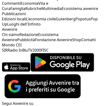
Commenti
Economia
Vita e
Cura
Famiglia
Rubriche
Multimedia
Ecosistema avvenire
Pubblicazioni
Edizioni locali
L'economia civile
Gutenberg
Popotus
Pop
Up
Luoghi dell'Infinito
Avvenire
Chi siamo
Redazione
Ecosistema
Avvenire
Pubblicità
Fondazione Avvenire
Shop
Contatti
Mondo CEI
SIR
Radio InBlu
TV2000
FISC
Segui Avvenire su