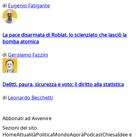
di
Eugenio Fatigante
La pace disarmata di Roblat, lo scienziato che lasciò la
bomba atomica
di
Gerolamo Fazzini
Delitti, paura, sicurezza e voto: il diritto alla statistica
di
Leonardo Becchetti
Abbonati ad Avvenire
Sezioni del sito
Home
Attualità
Politica
Mondo
Agorà
Podcast
Chiesa
Idee e