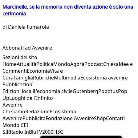
Marcinelle, se la memoria non diventa azione è solo una
cerimonia
di
Daniela Fumarola
Abbonati ad Avvenire
Sezioni del sito
Home
Attualità
Politica
Mondo
Agorà
Podcast
Chiesa
Idee e
Commenti
Economia
Vita e
Cura
Famiglia
Rubriche
Multimedia
Ecosistema avvenire
Pubblicazioni
Edizioni locali
L'economia civile
Gutenberg
Popotus
Pop
Up
Luoghi dell'Infinito
Avvenire
Chi siamo
Redazione
Ecosistema
Avvenire
Pubblicità
Fondazione Avvenire
Shop
Contatti
Mondo CEI
SIR
Radio InBlu
TV2000
FISC