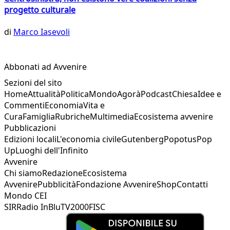
progetto culturale
di
Marco Iasevoli
Abbonati ad Avvenire
Sezioni del sito
Home
Attualità
Politica
Mondo
Agorà
Podcast
Chiesa
Idee e
Commenti
Economia
Vita e
Cura
Famiglia
Rubriche
Multimedia
Ecosistema avvenire
Pubblicazioni
Edizioni locali
L'economia civile
Gutenberg
Popotus
Pop
Up
Luoghi dell'Infinito
Avvenire
Chi siamo
Redazione
Ecosistema
Avvenire
Pubblicità
Fondazione Avvenire
Shop
Contatti
Mondo CEI
SIR
Radio InBlu
TV2000
FISC