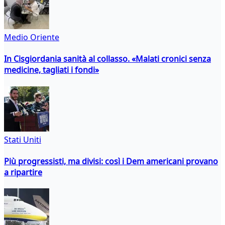
Medio Oriente
In Cisgiordania sanità al collasso. «Malati cronici senza
medicine, tagliati i fondi»
Stati Uniti
Più progressisti, ma divisi: così i Dem americani provano
a ripartire