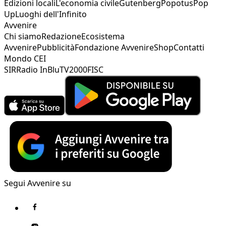
Edizioni locali
L'economia civile
Gutenberg
Popotus
Pop
Up
Luoghi dell'Infinito
Avvenire
Chi siamo
Redazione
Ecosistema
Avvenire
Pubblicità
Fondazione Avvenire
Shop
Contatti
Mondo CEI
SIR
Radio InBlu
TV2000
FISC
Segui Avvenire su