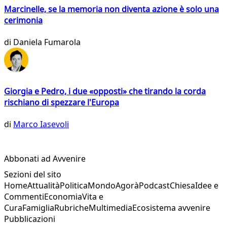
Marcinelle, se la memoria non diventa azione è solo una
cerimonia
di
Daniela Fumarola
Giorgia e Pedro, i due «opposti» che tirando la corda
rischiano di spezzare l'Europa
di
Marco Iasevoli
Abbonati ad Avvenire
Sezioni del sito
Home
Attualità
Politica
Mondo
Agorà
Podcast
Chiesa
Idee e
Commenti
Economia
Vita e
Cura
Famiglia
Rubriche
Multimedia
Ecosistema avvenire
Pubblicazioni