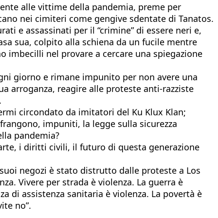
erente alle vittime della pandemia, preme per
licano nei cimiteri come gengive sdentate di Tanatos.
rati e assassinati per il “crimine” di essere neri e,
asa sua, colpito alla schiena da un fucile mentre
ano imbecilli nel provare a cercare una spiegazione
ogni giorno e rimane impunito per non avere una
ua arroganza, reagire alle proteste anti-razziste
.
ermi circondato da imitatori del Ku Klux Klan;
frangono, impuniti, la legge sulla sicurezza
della pandemia?
te, i diritti civili, il futuro di questa generazione
uoi negozi è stato distrutto dalle proteste a Los
nza. Vivere per strada è violenza. La guerra è
za di assistenza sanitaria è violenza. La povertà è
ite no”.