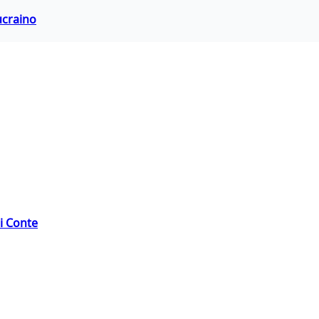
ucraino
di Conte