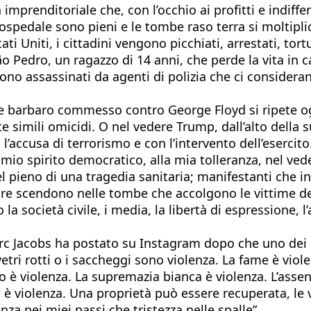
imprenditoriale che, con l’occhio ai profitti e indiff
 d’ospedale sono pieni e le tombe raso terra si moltip
ti Uniti, i cittadini vengono picchiati, arrestati, tortu
o Pedro, un ragazzo di 14 anni, che perde la vita in c
ngono assassinati da agenti di polizia che ci consider
ine barbaro commesso contro George Floyd si ripete 
e simili omicidi. O nel vedere Trump, dall’alto della s
l’accusa di terrorismo e con l’intervento dell’esercito
mio spirito democratico, alla mia tolleranza, nel ved
l pieno di una tragedia sanitaria; manifestanti che in
 bare scendono nelle tombe che accolgono le vittime 
 società civile, i media, la libertà di espressione, l’ar
rc Jacobs ha postato su Instagram dopo che uno dei s
tri rotti o i saccheggi sono violenza. La fame è viole
 è violenza. La supremazia bianca è violenza. L’assen
o è violenza. Una proprietà può essere recuperata, le v
nza nei miei passi che tristezza nelle spalle”.