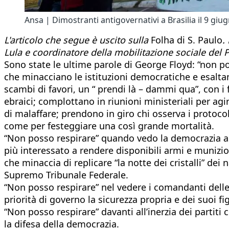
Ansa | Dimostranti antigovernativi a Brasilia il 9 giu
L'articolo che segue è uscito sulla
Folha di S. Paulo
.
Lula e coordinatore della mobilitazione sociale de
Sono state le ultime parole di George Floyd: “non po
che minacciano le istituzioni democratiche e esaltano
scambi di favori, un “ prendi là – dammi qua”, con i 
ebraici; complottano in riunioni ministeriali per agi
di malaffare; prendono in giro chi osserva i protocol
come per festeggiare una così grande mortalità.
“Non posso respirare” quando vedo la democrazia asfi
più interessato a rendere disponibili armi e munizi
che minaccia di replicare “la notte dei cristalli” de
Supremo Tribunale Federale.
“Non posso respirare” nel vedere i comandanti delle
priorità di governo la sicurezza propria e dei suoi fig
“Non posso respirare” davanti all’inerzia dei partiti 
la difesa della democrazia.