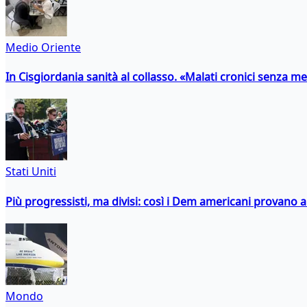
Medio Oriente
In Cisgiordania sanità al collasso. «Malati cronici senza med
Stati Uniti
Più progressisti, ma divisi: così i Dem americani provano a 
Mondo