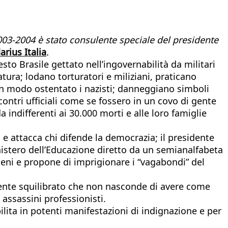
l 2003-2004 è stato consulente speciale del presidente
arius Italia
.
to Brasile gettato nell’ingovernabilità da militari
tura; lodano torturatori e miliziani, praticano
o in modo ostentato i nazisti; danneggiano simboli
contri ufficiali come se fossero in un covo di gente
indifferenti ai 30.000 morti e alle loro famiglie
 e attacca chi difende la democrazia; il presidente
nistero dell’Educazione diretto da un semianalfabeta
igeni e propone di imprigionare i “vagabondi” del
dente squilibrato che non nasconde di avere come
n assassini professionisti.
bilita in potenti manifestazioni di indignazione e per