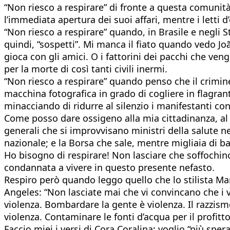
“Non riesco a respirare” di fronte a questa comunità 
l’immediata apertura dei suoi affari, mentre i letti
“Non riesco a respirare” quando, in Brasile e negli Sta
quindi, “sospetti”. Mi manca il fiato quando vedo Joã
gioca con gli amici. O i fattorini dei pacchi che ve
per la morte di così tanti civili inermi.
“Non riesco a respirare” quando penso che il crim
macchina fotografica in grado di cogliere in flagrant
minacciando di ridurre al silenzio i manifestanti con 
Come posso dare ossigeno alla mia cittadinanza, al 
generali che si improvvisano ministri della salute ne
nazionale; e la Borsa che sale, mentre migliaia di
Ho bisogno di respirare! Non lasciare che soffochino la
condannata a vivere in questo presente nefasto.
Respiro però quando leggo quello che lo stilista Ma
Angeles: “Non lasciate mai che vi convincano che i ve
violenza. Bombardare la gente è violenza. Il razzismo
violenza. Contaminare le fonti d’acqua per il profitt
Faccio miei i versi di Cora Coralina: voglio “più spera