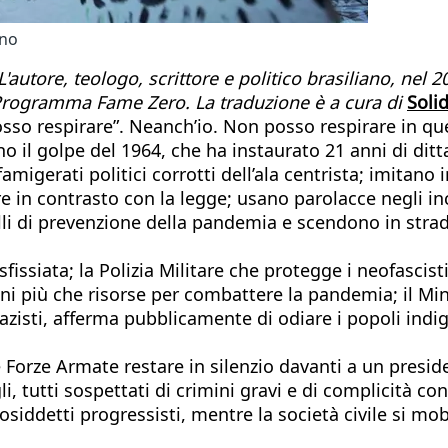
gno
 L'autore, teologo, scrittore e politico brasiliano, ne
l Programma Fame Zero. La traduzione è a cura di
Solid
sso respirare”. Neanch’io. Non posso respirare in ques
 il golpe del 1964, che ha instaurato 21 anni di ditta
famigerati politici corrotti dell’ala centrista; imitan
re in contrasto con la legge; usano parolacce negli in
li di prevenzione della pandemia e scendono in strada 
ssiata; la Polizia Militare che protegge i neofascisti
oni più che risorse per combattere la pandemia; il Mi
i nazisti, afferma pubblicamente di odiare i popoli ind
 Forze Armate restare in silenzio davanti a un presi
li, tutti sospettati di crimini gravi e di complicità co
cosiddetti progressisti, mentre la società civile si mo